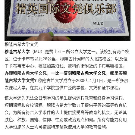
穆隆古希大学文凭
穆隆古希大学
（MU）是赞比亚三所公立大学之一。该校拥有两个校
区：位于卡布韦以北26公里、穆隆古什河畔的大北路校区；以及位
于卡布韦市中心、穆班加路沿线、蒙科约街附近的卡布韦镇校区。
办理穆隆古希大学文凭，
一比一复刻穆隆古希大学文凭
，哪里买穆
隆古希大学文凭?
穆隆古希大学成立于2008年1月1日，是一所多层
次课程大学，在其九个学院提供广泛的学位、文凭和证书课程。
该大学还为无法全日制学习的学生提供远程教育和终身学习课程、
短期课程和夜校课程。穆隆古希大学致力于提供平等的高等教育机
会，为所有符合入学条件的人士提供接受高等教育的机会，无论其
肤色、种族、国籍、信仰、性别或政治观点如何。所有有能力利用
大学设施的人士均可按照特定条款使用大学的教育设施。