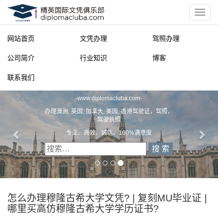
网站首页
文凭办理
驾照办理
公司简介
行业知识
博客
联系我们
精英国际文凭俱乐部
-
www.diplomacluba.com
-
办理澳洲, 英国, 加拿大, 美国, 香港驾驶证，驾照，
驾驶执照
专业、高效、诚信、100%满意度
怎么办理穆隆古希大学文凭? | 复刻MU毕业证 |
哪里买高仿穆隆古希大学学历证书?