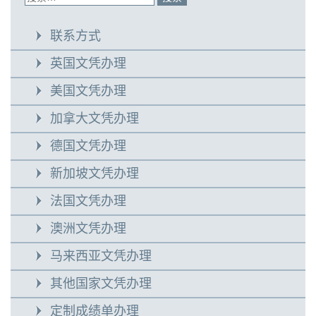
联系方式
英国文凭办理
美国文凭办理
加拿大文凭办理
德国文凭办理
新加坡文凭办理
法国文凭办理
澳洲文凭办理
马来西亚文凭办理
其他国家文凭办理
定制成绩单办理