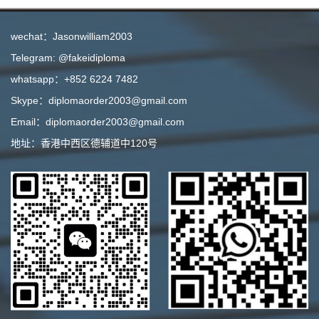
wechat：Jasonwilliam2003
Telegram: @fakeidiploma
whatsapp：+852 6224 7482
Skype：diplomaorder2003@gmail.com
Email：diplomaorder2003@gmail.com
地址：香港中西区德辅道中120号