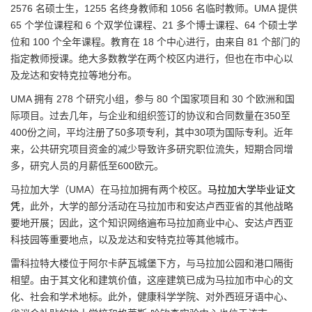
2576 名硕士生，1255 名终身教师和 1056 名临时教师。UMA 提供
65 个学位课程和 6 个双学位课程、21 多个博士课程、64 个硕士学
位和 100 个全年课程。教育在 18 个中心进行，由来自 81 个部门的
指定教师授课。绝大多数教学在两个校区内进行，但也在市中心以
及龙达和安特克拉等地分布。
UMA 拥有 278 个研究小组，参与 80 个国家项目和 30 个欧洲和国
际项目。过去几年，与企业和组织签订的协议和合同数量在350至
400份之间，平均注册了50多项专利，其中30项为国际专利。近年
来，公共研究项目资金的减少导致许多研究职位流失，短期合同增
多，研究人员的月薪低至600欧元。
马拉加大学（UMA）在马拉加拥有两个校区。
马拉加大学毕业证文
凭
，此外，大学的部分活动在马拉加市和安达卢西亚省的其他战略
要地开展；因此，这个知识网络遍布马拉加商业中心、安达卢西亚
科技园等重要地点，以及龙达和安特克拉等其他城市。
雷科拉特大楼位于阿尔卡萨瓦城堡下方，与马拉加公园和港口隔街
相望。由于其文化和建筑价值，这座建筑已成为马拉加市中心的文
化、社会和学术地标。此外，健康科学学院、对外西班牙语中心、