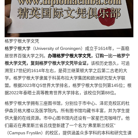
格罗宁根大学文凭
格罗宁根大学
（University of Groningen）成立于1614年，一直稳
居世界百强大学之列。
办理格罗宁根大学文凭
，订购一比一格罗宁
根大学文凭，复刻格罗宁根大学文凭毕业证，
该校历史悠久，可追
溯至17世纪的1614年左右，是荷兰继莱顿大学之后第二古老的大
学。格罗宁根大学隶属于科英布拉大学集团和欧洲研究型大学联
盟。根据2023年QS世界大学排名，格罗宁根大学位列第145位；根
据2022年泰晤士高等教育世界大学排名，该校位列第88位。
格罗宁根大学拥有三座图书馆，分别位于市中心、泽尼克校区的杜
伊森贝格大楼以及医学院内。所有图书馆均藏书丰富，并为学生提
供大量的在线资源。市中心图书馆内还设有一家星巴克咖啡厅。他
们最近在弗里斯兰省吕伐登新建了一个名为“弗里斯兰校区”
（Campus Fryslân）的校区，提供涵盖众多学科的本科和研究生课