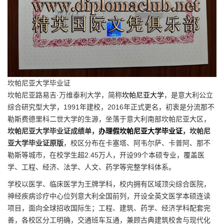
坎帕尼亚大学毕业证
坎帕尼亚路易吉·万维泰利大学，简称
坎帕尼亚大学
，是意大利公立
综合研究型大学，1991年建校，2016年正式更名，初衷是分流那不
勒斯费德里科二世大学的生源，坐落于意大利南部坎帕尼亚大区，
坎帕尼亚大学毕业证成绩单，
办理假坎帕尼亚大学毕业证
，坎帕尼
亚大学毕业证原版
，校区分布在卡塞塔、阿韦尔萨、卡普阿、那不
勒斯等城市，在校学生超2.45万人，开设99个本硕专业，覆盖医
学、工程、经济、法学、人文、药学等完整学科体系。
学校以医学、临床医学为王牌学科，校内拥有区域顶尖综合医院，
神经疾病诊疗中心位列意大利全国前列，开设全英文医学本硕连读
项目，面向全球招收国际生；工程、建筑、药学、经济学科配套完
善，各校区分工明确，交通班车互通，兼顾古典建筑校舍与现代化