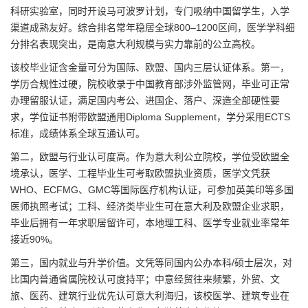
科研实验室，同时开设马可波罗计划，专门吸纳中国留学生，入学
渠道成熟友好。综合排名常年稳居全球800–1200区间，医学学科细
分排名表现突出，是南意大利规模与实力靠前的公立高校。
该校毕业证含金量可分为国际、欧盟、国内三层认证体系。第一，
学历合规性过硬，院校收录于中国教育部涉外监管网，毕业可正常
办理留服认证，满足国内考公、进国企、落户、深造全部硬性要
求，学位证书附带欧盟通用Diploma Supplement，学分采用ECTS
标准，成绩体系全球互通认可。
第二，欧盟与行业认可度高。作为意大利公立院校，学位受欧盟全
境承认，医学、工程毕业生可考取欧盟执业资质，医学文凭获
WHO、ECFMG、GMC等国际医疗机构认证，可参加英美印等多国
医师执照考试；工科、经济类毕业生可在意大利及欧盟企业求职，
毕业后拥有一年求职居留许可，本地理工科、医学专业就业率常年
接近90%。
第三，国内就业与升学价值。文凭等同国内公办本科/硕士层次，对
比国内普通省属院校认可度持平；中意经贸往来频繁，外贸、文
旅、医药、建筑行业优先认可意大利海归，该校医学、建筑专业在