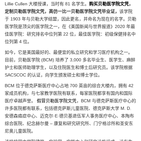
Lillie Cullen 大楼授课，当时有 81 名学生。
购买贝勒医学院文凭
，
定制贝勒医学院文凭，高仿一比一贝勒医学院文凭毕业证，
该学院
于 1903 年与贝勒大学结盟，因此更名，并命名为现在的名字。贝勒
医学院是顶尖的医学院之一，在《美国新闻与世界报道》2020 年最
佳医学院：研究排名中位列第 22 位，最佳医学院：初级保健排名中
位列第 4 位。
如今，它是美国最好的、最便宜的私立研究和学习医疗机构之一。
目前，贝勒医学院 (BCM) 培养了 3,000 多名毕业生、医学生、麻醉
护士和医师助理学生，以及住院医生和博士后研究员。该学院根据
SACSCOC 的认证，向学生颁发硕士和博士学位。
BCM 位于德克萨斯医疗中心占地 700 英亩的综合大楼内，拥有 42
家成员机构，与七家教学医院有联系，每家医院都享有国内和国际
医疗卓越声誉。
假冒贝勒医学院文凭
，BCM 与德克萨斯医疗中心的
许多医院都有联系，包括德克萨斯儿童医院、德克萨斯大学 M. D.
安德森癌症中心、迈克尔·E·德贝基退伍军人事务医疗中心、本陶布
综合医院、纪念赫尔曼 – 康复和研究研究所、门宁格诊所和圣安东
尼奥儿童医院。