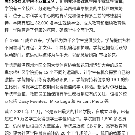
卑尔根社区学院毕业证文凭
，仿制卑尔根社区学院毕业证学位证，
学院有三个校区，分别是位于新泽西州卑尔根县的主校区帕拉姆
斯、位于西尔科学习中心的哈肯萨克和位于梅多兰兹的林德赫斯
特。学院有超过 32,000 名学生就读学位、成人教育和继续教育课
程。学院营造了健康的氛围，确保学生全面学习。
自 1965 年成立以来，学院已为数千名学生提供服务。学院提供各种
不同领域的课程，如文科、计算机编程和护理。学院还拥有活跃的
运动部门。该运动队被称为斗牛犬，以纪念詹姆斯·布拉多克。
学院是新泽西州地区全国大专体育协会和花园州运动大会的成员。
卑尔根社区学院拥有 12 个不同的运动队，让学生有机会探索自己的
激情。学院拥有训练有素的教职员工。学院保持着健康的 19:1 的师
生比例，确保学生在校期间获得最佳的学习体验。
新版卑尔根社区
学院毕业证
，教职员工确保所有学生都得到应有的关注。该校的校
友包括 Daisy Fuentes、Mike Laga 和 Vincent Prieto 等。
截至 2021 年 11 月，它是该州最大的社区学院，自成立以来，已有
超过 50 万名学生获得副学士学位和证书。学院拥有 1,500 多名员
工，仍然是伯根县的大型雇主，学院最近被《多元化：高等教育问
题》评为社区学院最有前途的 20 个工作场所之一。我们的教职员工