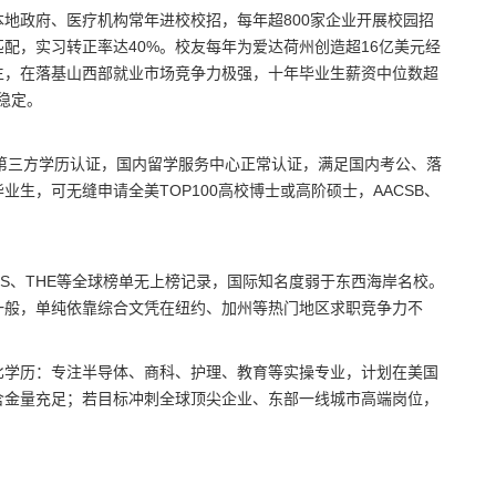
本地政府、医疗机构常年进校校招，每年超800家企业开展校园招
配，实习转正率达40%。校友每年为爱达荷州创造超16亿美元经
生，在落基山西部就业市场竞争力极强，十年毕业生薪资中位数超
稳定。
等第三方学历认证，国内留学服务中心正常认证，满足国内考公、落
生，可无缝申请全美TOP100高校博士或高阶硕士，AACSB、
间，QS、THE等全球榜单无上榜记录，国际知名度弱于东西海岸名校。
一般，单纯依靠综合文凭在纽约、加州等热门地区求职竞争力不
比学历：专注半导体、商科、护理、教育等实操专业，计划在美国
含金量充足；若目标冲刺全球顶尖企业、东部一线城市高端岗位，