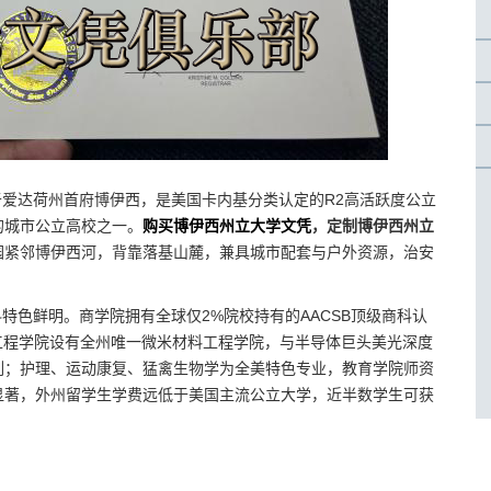
，BSU）坐落于爱达荷州首府博伊西，是美国卡内基分类认定的R2高活跃度公立
的城市公立高校之一。
购买博伊西州立大学文凭
，定制博伊西州立
园紧邻博伊西河，背靠落基山麓，兼具城市配套与户外资源，治安
科特色鲜明。商学院拥有全球仅2%院校持有的AACSB顶级商科认
；工程学院设有全州唯一微米材料工程学院，与半导体巨头美光深度
列；护理、运动康复、猛禽生物学为全美特色专业，教育学院师资
显著，外州留学生学费远低于美国主流公立大学，近半数学生可获