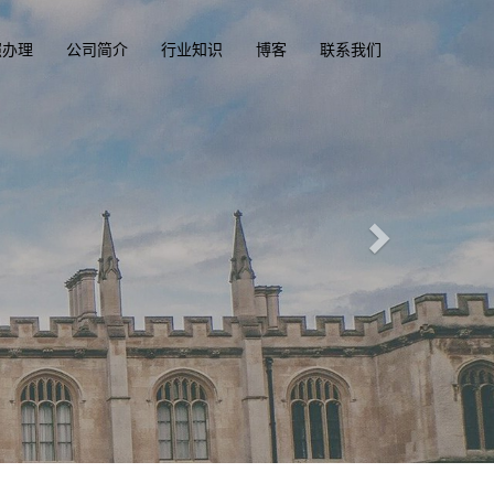
照办理
公司简介
行业知识
博客
联系我们
际文凭俱乐部
acluba.com
一
, 美国, 香港驾驶证，驾照，驾驶执照
、英国、加拿大、美国驾照