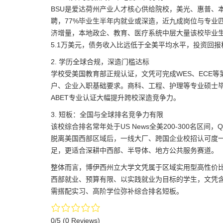
BSU是爱达荷州产业人才核心供给院校，美光、惠普、
聘，77%毕业生半年内就业或深造，近九成岗位与专业匹
济增量，本地政企、教育、医疗系统中层大量该校毕业
5.1万美元，债务收入比远低于全美平均水平，投资回报
2. 学历全球合规，深造门槛达标
学校受美国教育部正规认证，文凭可完成WES、ECE
户、企业入职基础要求。商科、工程、护理等专业硕士毕业
ABET专业认证大幅提升跨校深造竞争力。
3. 短板：全国与全球排名竞争力有限
该校综合排名常年处于US News全美200-300名区
脱离美国西部区域后，一线大厂、跨国企业校招认可度
足，更适合深耕中西部、半导体、地方公共服务赛道。
整体而言，博伊西州立大学文凭属于区域实用型高性价
西部就业、预算有限、以实践就业为目标的学生，文凭
需搭配实习、高阶学位弥补综合排名短板。
0/5
(0 Reviews)