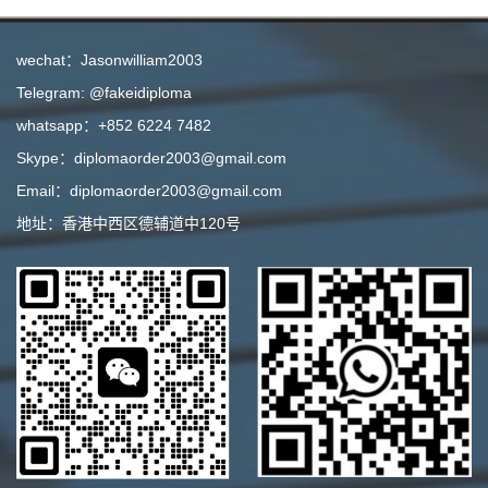
wechat：Jasonwilliam2003
Telegram: @fakeidiploma
whatsapp：+852 6224 7482
Skype：diplomaorder2003@gmail.com
Email：diplomaorder2003@gmail.com
地址：香港中西区德辅道中120号