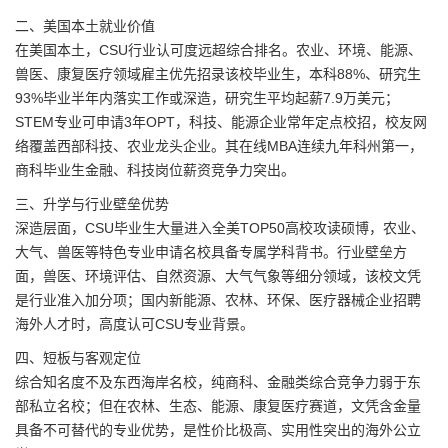
二、美国本土就业价值
在美国本土，CSU行业认可度远超综合排名。农业、环境、能源、
兽医、康复医疗领域雇主优先招录该校毕业生，本科88%、研究生
93%毕业半年内落实工作或深造，研究生平均起薪7.9万美元；
STEM专业可申请3年OPT，科技、能源企业常年定点校招，校友网
络覆盖西部科技、农业龙头企业。其在线MBA连续九年科州第一，
商科毕业生金融、科技岗位薪资竞争力突出。
三、升学与行业壁垒优势
深造层面，CSU毕业生大量进入全美TOP50高校攻读硕博，农业、
大气、兽医等特色专业申请名校具备专属学科背书。行业壁垒方
面，兽医、环境评估、自然资源、大气气象等细分领域，该校文凭
是行业准入加分项；国内新能源、农林、环保、医疗器械企业招聘
海外人才时，高度认可CSU专业背景。
四、短板与客观定位
综合知名度不及东西海岸名校，纯商科、金融类综合竞争力弱于东
部私立名校；但在农林、生态、能源、康复医疗赛道，文凭含金量
具备不可替代的专业优势，是性价比极高、实用性突出的海外公立