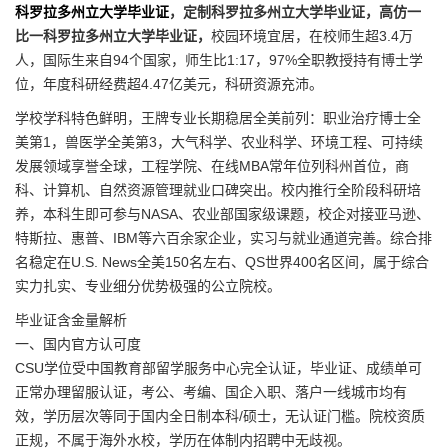
科罗拉多州立大学毕业证
，定制科罗拉多州立大学毕业证，高仿一
比一科罗拉多州立大学毕业证，
校园环境宜居，在校师生超3.4万
人，国际生来自94个国家，师生比1:17，97%全职教授持有博士学
位，年度科研经费超4.47亿美元，科研资源充沛。
学校学科特色鲜明，王牌专业长期稳居全美前列：职业治疗博士全
美第1，兽医学全美第3，大气科学、农业科学、环境工程、可持续
发展领域享誉全球，工程学院、在线MBA常年位列科州首位，商
科、计算机、自然资源管理就业口碑突出。校内推行全阶段科研培
养，本科生即可参与NASA、农业部国家级课题，校企对接亚马逊、
特斯拉、惠普、IBM等六百余家企业，实习与就业通道完善。综合排
名稳定在U.S. News全美150名左右、QS世界400名区间，属于综合
实力扎实、专业细分优势极强的公立院校。
毕业证含金量解析
一、国内官方认可度
CSU学位受中国教育部留学服务中心完全认证，毕业证、成绩单可
正常办理留服认证，考公、考编、国企入职、落户一线城市均有
效，学历层次等同于国内全日制本科/硕士，无认证门槛。院校资质
正规，不属于海外水校，学历在体制内招聘中无歧视。