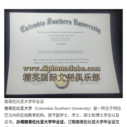
南哥伦比亚大学毕业证
南哥伦比亚大学
（Columbia Southern University）是一所位于阿拉
巴马州的在线教育机构，授予副学士、学士、硕士和博士学位以及
证书。
办理南哥伦比亚大学毕业证
，订购南哥伦比亚大学毕业证文