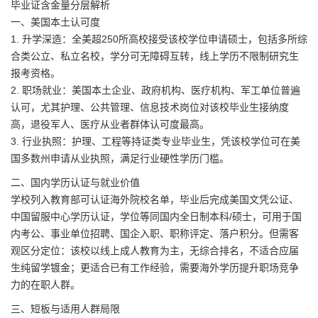
毕业证含金量分层解析
一、美国本土认可度
1. 升学深造：全美超250所高校接受该校学位申请硕士，包括多所综
合类公立、私立名校，学分可无障碍互转，线上学历不限制研究生
报考资格。
2. 职场就业：美国本土企业、政府机构、医疗机构、军工单位普遍
认可，尤其护理、公共管理、信息技术岗位对该校毕业生接纳度
高，退役军人、医疗从业者群体认可度最高。
3. 行业执照：护理、工程等持证类专业毕业生，凭该校学位可在美
国多数州申请从业执照，满足行业硬性学历门槛。
二、国内学历认证与就业价值
学校列入教育部可认证海外院校名单，毕业后完成美国文凭公证、
中国留服中心学历认证，学位等同国内全日制本科/硕士，可用于国
内考公、事业单位招聘、国企入职、职称评定、落户积分。但需客
观区分定位：该校以线上成人教育为主，无综合排名，不适合应届
生纯留学镀金；更适合已有工作经验，需要海外学历提升职场竞争
力的在职人群。
三、短板与适用人群局限