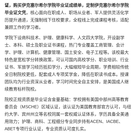
证
，购买伊克塞尔希尔学院毕业证成绩单，定制伊克塞尔希尔学院
毕业证文凭
，核心面向在职成人、职场从业者、军人提供灵活化学
历提升通道，无强制线下住校要求，全程线上完成课程考核，适配
兼顾工作的学习者。
学院下设商科技术、护理、健康科学、人文四大学院，开设副学
士、本科、硕士及职业证书课程，热门专业覆盖工商管理、会计
学、护理、计算机、健康管理、国土安全、电子工程等。该校最大
特色是宽松学分转换政策，可认可国内高校学分、职业培训、行业
证书、军旅学习经历抵扣学分，大幅缩短毕业周期，学费相较传统
全日制院校更低，配套成人专项奖学金，降低在职读书成本。授课
团队均为行业资深从业者，学习时间完全自主安排，是美国成人继
续教育标杆院校。
院校正规资质是毕业证含金量基础：学校拥有美国中部州高等教育
委员会（MSCHE）区域认证，该认证为美国教育部官方认可，与纽
约大学、宾州州立等名校同属一套权威认证体系，学历具备全美通
用效力；护理、商科、工程细分专业同步持有ACEN、IACBE、
ABET专项行业认证，专业资质认可度扎实。