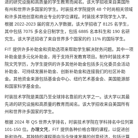
进的研究设施和高质量的学生教育而闻名。该大学招收来自美国所
有州和世界许多国家的学生。时装技术学院提供 48 个时尚相关领域
和许多其他创意和商业专业的学位课程。时装技术学院学生入学。
根据 2022-2023 届的官方入学数据，该大学招收了 8125 名学生，
其中包括 7075 多名全日制学生，包括 6885 名本科生和 190 名研
究生。该大学还招收了来自世界多个国家的约 11% 的国际学生。
FIT 提供许多补助金和资助选项来帮助学生解决财务问题。其中一项
补助金是多元化补助金，用于支持开发教育项目。制作时装技术学
院文凭学历，为学生提供的许多其他补助金包括多元化委员会活动
补助金、可持续发展补助金、创新补助金和连接我们的社区补助
金。其他资金来源包括基金会中心、纽约艺术基金会、美国能源部
和国家科学基金会。
时装技术学院是美国乃至全球排名靠前的大学之一。该大学以其最
先进的研究设施和高质量的教育而闻名。该大学招收来自美国所有
州和世界许多国家的学生。
根据 2024 年 QS 世界大学排名，时装技术学院在学科排名中位列第
101-150 位。
办理文凭
，FIT 提供各种价格合理的课程，以促进创
新和协作。其独特的课程面向当今快速发展的创意经济，包括计算