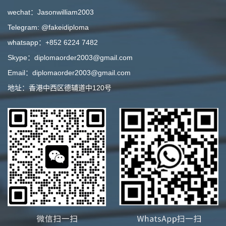
wechat：Jasonwilliam2003
Telegram: @fakeidiploma
whatsapp：+852 6224 7482
Skype：diplomaorder2003@gmail.com
Email：diplomaorder2003@gmail.com
地址：香港中西区德辅道中120号