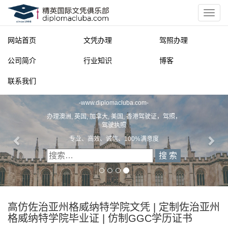
网站首页
文凭办理
驾照办理
公司简介
行业知识
博客
联系我们
精英国际文凭俱乐部
-
www.diplomacluba.com
-
办理澳洲, 英国, 加拿大, 美国, 香港驾驶证，驾照，
驾驶执照
专业、高效、诚信、100%满意度
高仿佐治亚州格威纳特学院文凭 | 定制佐治亚州
格威纳特学院毕业证 | 仿制GGC学历证书