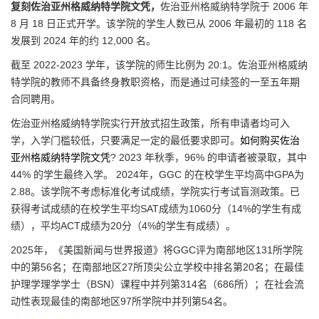
复刻佐治亚州格威纳特学院文凭，
佐治亚州格威纳特学院于 2006 年
8 月 18 日正式开学。该学院的学生人数已从 2006 年最初的 118 名
发展到 2024 年的约 12,000 名。
截至 2022-2023 学年，该学院的师生比例为 20:1。佐治亚州格威纳
特学院的教师不具备终身教职资格，而是通过可续签的一至五年期
合同聘用。
佐治亚州格威纳特学院实行开放式招生政策，所有申请者均可入
学，入学门槛较低，只要满足一定的最低要求即可。
如何购买佐治
亚州格威纳特学院文凭
? 2023 年秋季，96% 的申请者被录取，其中
44% 的学生最终入学。 2024年，GGC 的在校学生平均高中GPA为
2.88。该学院不考虑标准化考试成绩，学院实行考试盲测政策。已
获得考试成绩的在校学生平均SAT成绩为1060分（14%的学生有成
绩），平均ACT成绩为20分（4%的学生有成绩）。
2025年，《美国新闻与世界报道》将GGC评为南部地区131所学院
中的第56名；在南部地区27所顶尖公立学校中排名第20名；在最佳
护理学理学学士（BSN）课程中并列第314名（686所）；在社会流
动性表现最佳的南部地区97所学院中并列第54名。