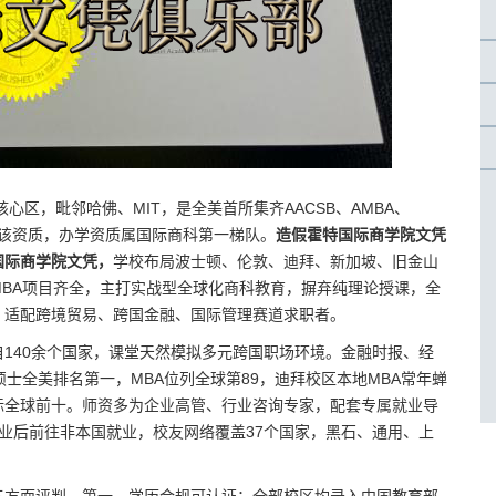
心区，毗邻哈佛、MIT，是全美首所集齐AACSB、AMBA、
有该资质，办学资质属国际商科第一梯队。
造假霍特国际商学院文凭
国际商学院文凭，
学校布局波士顿、伦敦、迪拜、新加坡、旧金山
BA项目齐全，主打实战型全球化商科教育，摒弃纯理论授课，全
，适配跨境贸易、跨国金融、国际管理赛道求职者。
自140余个国家，课堂天然模拟多元跨国职场环境。金融时报、经
士全美排名第一，MBA位列全球第89，迪拜校区本地MBA常年蝉
标全球前十。师资多为企业高管、行业咨询专家，配套专属就业导
毕业后前往非本国就业，校友网络覆盖37个国家，黑石、通用、上