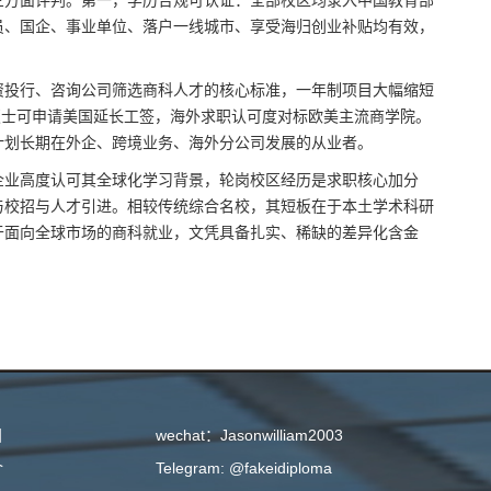
三方面评判。第一，学历合规可认证：全部校区均录入中国教育部
员、国企、事业单位、落户一线城市、享受海归创业补贴均有效，
资投行、咨询公司筛选商科人才的核心标准，一年制项目大幅缩短
硕士可申请美国延长工签，海外求职认可度对标欧美主流商学院。
计划长期在外企、跨境业务、海外分公司发展的从业者。
企业高度认可其全球化学习背景，轮岗校区经历是求职核心加分
与校招与人才引进。相较传统综合名校，其短板在于本土学术科研
于面向全球市场的商科就业，文凭具备扎实、稀缺的差异化含金
目
wechat：Jasonwilliam2003
介
Telegram: @fakeidiploma