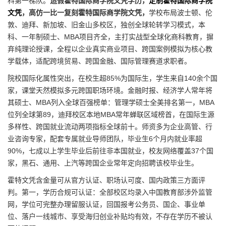
科第一梯队。
造假霍特国际商学院文凭学历，
定制霍特国际商学院
文凭
，高仿一比一复刻霍特国际商学院文凭，
学校布局波士顿、伦
敦、迪拜、新加坡、旧金山多校区，独创全球轮转学习模式，本
科、一年制硕士、MBA项目齐全，主打实战型全球化商科教育，摒
弃纯理论授课，全程以企业真实商业项目、跨国案例模拟为核心教
学载体，适配跨境贸易、跨国金融、国际管理赛道求职者。
院校国际化属性突出，在校生超85%为国际生，学生来自140余个国
家，课堂天然模拟多元跨国职场环境。金融时报、经济学人常年将
其硕士、MBA列入全球百强榜单：管理学硕士全美排名第一，MBA
位列全球第89，迪拜校区本地MBA常年蝉联区域榜首，在国际生源
多样性、跨国就业流动两项指标全球前十。师资多为企业高管、行
业咨询专家，配套专属就业导师团队，毕业生6个月内就业率超
90%，七成以上学生毕业后前往非本国就业，校友网络覆盖37个国
家，黑石、通用、上汽等跨国企业常年定向招聘该校毕业生。
霍特文凭含金量可从官方认证、职场认可度、国内政策三方面评
判。第一，学历合规可认证：全部校区均录入中国教育部涉外监管
网，学位可完整办理留服认证，回国报考公务员、国企、事业单
位、落户一线城市、享受海归创业补贴均有效，不存在学历不被认