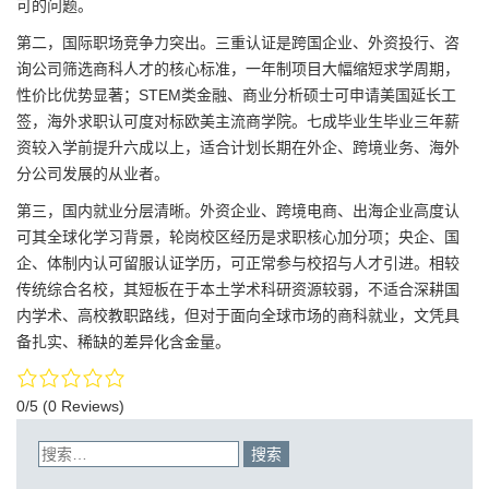
可的问题。
第二，国际职场竞争力突出。三重认证是跨国企业、外资投行、咨
询公司筛选商科人才的核心标准，一年制项目大幅缩短求学周期，
性价比优势显著；STEM类金融、商业分析硕士可申请美国延长工
签，海外求职认可度对标欧美主流商学院。七成毕业生毕业三年薪
资较入学前提升六成以上，适合计划长期在外企、跨境业务、海外
分公司发展的从业者。
第三，国内就业分层清晰。外资企业、跨境电商、出海企业高度认
可其全球化学习背景，轮岗校区经历是求职核心加分项；央企、国
企、体制内认可留服认证学历，可正常参与校招与人才引进。相较
传统综合名校，其短板在于本土学术科研资源较弱，不适合深耕国
内学术、高校教职路线，但对于面向全球市场的商科就业，文凭具
备扎实、稀缺的差异化含金量。
0/5
(0 Reviews)