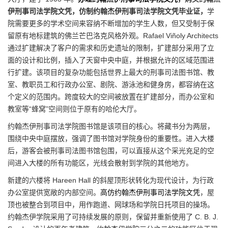
伊刑事司法学院文凭，仿制约翰杰伊刑事司法学院文凭毕业证，
学
院需要更多的学术空间来容纳不断增加的学生人数，但又受制于保
留原有地标建筑的佛兰芒巴洛克风格外观。Rafael Viñoly Architects
通过扩建解决了客户的需求和历史遗址的限制，扩建部分采用了立
面的设计和比例，插入了天窗中央中庭，并根据允许的区域范围进
行扩建。该项目的复杂功能包括世界上最大的刑事司法图书馆、教
室、教职员工和行政办公室、剧院、游泳池和健身房，都容纳在这
个定义的范围内。跨度较大的空间被放置在扩建部分，而办公室和
教室等“蜂窝”空间则位于原有的哈伦大厅。
约翰杰伊刑事司法学院图书馆是该项目的核心。将藏书分为两层，
围绕中央中庭摆放，强调了图书馆对学院身份的重要性。进入大楼
后，游客会被刑事司法图书馆包围，可以直接从这个采光充足的空
间进入大楼的所有功能区，光线会散射到学院的其他地方。
新建的六楼将 Hareen Hall 的斜屋顶形状转化为现代设计，为行政
办公室提供宽敞的内部空间。
高仿约翰杰伊刑事司法学院文凭
，屋
顶也被整合到项目中，用作跑道、网球场和学院日托项目的操场。
约翰杰伊学院采用了可持续发展的原则，保留并重新使用了 C. B. J.