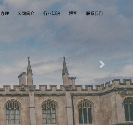
照办理
公司简介
行业知识
博客
联系我们
精英国际
一
diploma
办理澳洲, 英国, 加拿大, 
专业定制澳洲、英