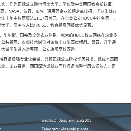
扎实，作为正规公立赠地博士大学，学位受中美两国教育部认证，
高，NASA、波音、IBM、通用等企业长期定点校招，毕业生就业
生十年中位薪资达11.17万美元，在全美公立HBCU中排名第一，
大学，债务收入比仅0.61，教育投资回报优势显著。
、华尔街、国会及全美农业体系，庞大的HBCU校友网络在企业多
、公共管理、农业技术岗位对该校毕业生高度倾斜。第四，升学通
，大量学生进入常春藤、公立旗舰高校深造。
科领域具备极强专业含金量，兼顾正规公立院校学历背书、低成本高回
农业、工业赛道，回国深造或就业同样具备完整学历认证效力，是
目
wechat：Jasonwilliam2003
介
Telegram: @fakeidiploma