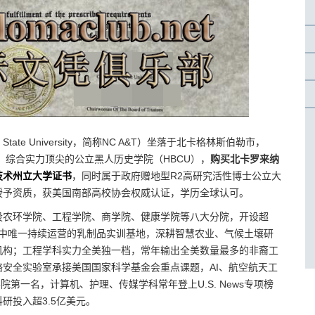
 A&T State University，简称NC A&T）坐落于北卡格林斯伯勒市，
、综合实力顶尖的公立黑人历史学院（HBCU），
购买北卡罗来纳
技术州立大学证书
，同时属于政府赠地型R2高研究活性博士公立大
授予资质，获美国南部高校协会权威认证，学历全球认可。
设农环学院、工程学院、商学院、健康学院等八大分院，开设超
CU中唯一持续运营的乳制品实训基地，深耕智慧农业、气候土壤研
机构；工程学科实力全美独一档，常年输出全美数量最多的非裔工
安全实验室承接美国国家科学基金会重点课题，AI、航空航天工
第一名，计算机、护理、传媒学科常年登上U.S. News专项榜
研投入超3.5亿美元。