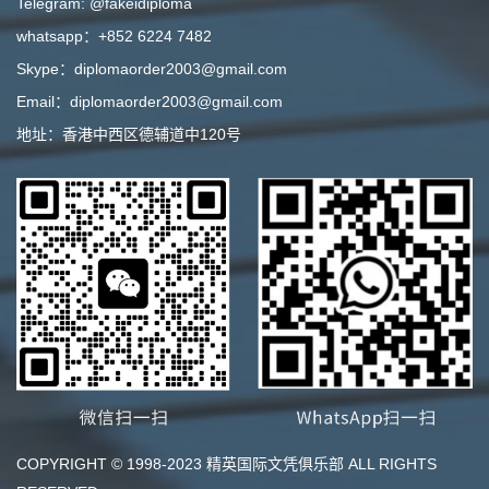
Telegram: @fakeidiploma
whatsapp：+852 6224 7482
Skype：diplomaorder2003@gmail.com
Email：diplomaorder2003@gmail.com
地址：香港中西区德辅道中120号
COPYRIGHT © 1998-2023 精英国际文凭俱乐部 ALL RIGHTS