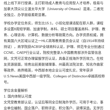
线上线下并行授课，主打职场成人教育与应用型人才培养，极易与
加拿大顶尖公立渥太华大学（University of Ottawa）混淆，二者完
全独立、办学层级差距显著。
学校办学定位务实，师生比15:1，小班化授课适配在职人群，课程
多设置8周短学期、加速学制，本科、硕士项目覆盖商科、护理、教
育、心理咨询、计算机、数据分析等刚需方向。办学资质权威，拥
有美国六大区域认证之一HLC高等教育委员会认证（自1914年持续
持证），商学院获ACBSP全球商科认证，护理、师范专业分别通过
CCNE、CAEP行业认证，院校完整录入中国教育部涉外监管信息
网，文凭可正常办理留服学历认证，具备正规海外学历效力。在校
友资源层面，培育出前美联储理事、州最高法院法官、知名作曲家
等政界、商界精英，中西部本地企业认可度扎实，常年获评
U.S.News美国中西部一级学院、Colleges of Distinction卓越高校称
号。
学位含金量解析
1. 国内体制认可度
文凭受教育部认证，认证后等同全日制海外学历，可用于考公、事
业单位编制、国企落户、职称评定、积分落户、读博深造。无学历