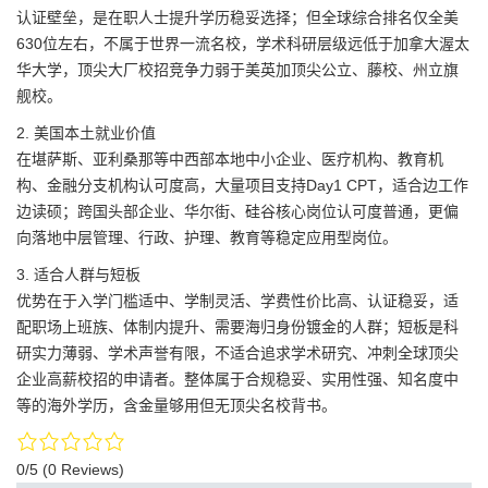
认证壁垒，是在职人士提升学历稳妥选择；但全球综合排名仅全美
630位左右，不属于世界一流名校，学术科研层级远低于加拿大渥太
华大学，顶尖大厂校招竞争力弱于美英加顶尖公立、藤校、州立旗
舰校。
2. 美国本土就业价值
在堪萨斯、亚利桑那等中西部本地中小企业、医疗机构、教育机
构、金融分支机构认可度高，大量项目支持Day1 CPT，适合边工作
边读硕；跨国头部企业、华尔街、硅谷核心岗位认可度普通，更偏
向落地中层管理、行政、护理、教育等稳定应用型岗位。
3. 适合人群与短板
优势在于入学门槛适中、学制灵活、学费性价比高、认证稳妥，适
配职场上班族、体制内提升、需要海归身份镀金的人群；短板是科
研实力薄弱、学术声誉有限，不适合追求学术研究、冲刺全球顶尖
企业高薪校招的申请者。整体属于合规稳妥、实用性强、知名度中
等的海外学历，含金量够用但无顶尖名校背书。
0/5
(0 Reviews)