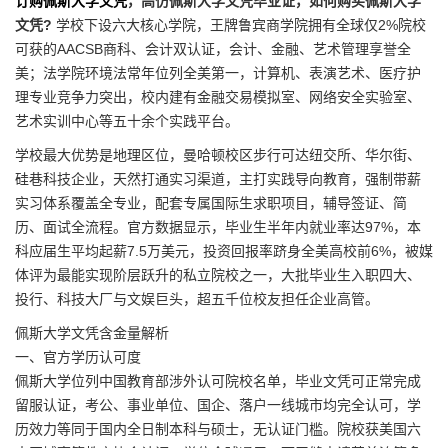
订购佩斯大学文凭
，高仿佩斯大学文凭毕业证，如何购买佩斯大学
文凭?
学校下设六大核心学院，王牌鲁宾商学院拥有全球仅2%院校
可获的AACSB商科、会计双认证，会计、金融、艺术管理享誉全
美；法学院环境法常年位列全美第一，计算机、表演艺术、医疗护
理专业竞争力突出，校内建有金融交易模拟室、网络安全实验室、
艺术实训中心等五十余个实践平台。
学校最大优势是地理区位，曼哈顿校区步行可达纽交所、华尔街、
硅巷科技企业，天然打通实习渠道，主打实践导向教育，强制带薪
实习体系覆盖全专业，配套专属国际生求职项目，辅导签证、简
历、面试全流程。官方数据显示，毕业生半年内就业率达97%，本
科应届生平均起薪7.5万美元，投资回报率跻身全美高校前6%，被媒
体评为最能实现阶层跃升的私立院校之一，大批毕业生入职四大、
投行、科技大厂与文娱巨头，超五千位校友担任企业高管。
佩斯大学文凭含金量解析
一、官方学历认可度
佩斯大学位列中国教育部涉外认可院校名单，毕业文凭可正常完成
留服认证，考公、事业单位、国企、落户一线城市均完全认可，学
历效力等同于国内全日制本科与硕士，无认证门槛。院校获美国六