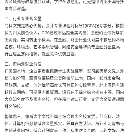
大区域高等教育协会认证，学位全球通用，可无缝申请英美澳等多
国高阶深造。
二、行业专业含金量
商科文凭是核心优势，会计专业课程对标纽约CPA报考学分，教授
多为四大前合伙人，CPA通过率远超全美均值；金融硕士依托华尔
街资源，实习转正率极高，在金融、财会行业认可度不输纽约本地
名校。环境法、艺术娱乐管理、网络安全等特色专业细分壁垒高，
行业雇主定向招聘，就业竞争优势显著。
三、海内外就业价值
在美国本地，企业更看重佩斯学生实战经历，实习履历是文凭之外
核心加分项，薪资涨幅稳居全美院校前11%；国内一线城市金融、
互联网、文娱、涉外律所高度认可其纽约实操背景，北上深建有活
跃校友网络，可提供内推资源。短板在于综合综合排名中等，国内
大众知名度不及顶尖名校，但在精准对口行业，文凭含金量远超同
排名院校。
整体而言，佩斯大学文凭不属于综合顶尖名校文凭，但商科、法
律、计算机细分领域含金量扎实，兼具官方认证、海外实习背书与
高薪就业回报，适合计划留美工作、从事财会金融、涉外文娱、法