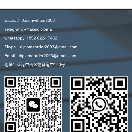
wechat：Jasonwilliam2003
Telegram: @fakeidiploma
whatsapp：+852 6224 7482
Skype：diplomaorder2003@gmail.com
Email：diplomaorder2003@gmail.com
地址：香港中西区德辅道中120号