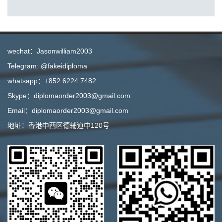
wechat：Jasonwilliam2003
Telegram: @fakeidiploma
whatsapp：+852 6224 7482
Skype：diplomaorder2003@gmail.com
Email：diplomaorder2003@gmail.com
地址：香港中西区德辅道中120号