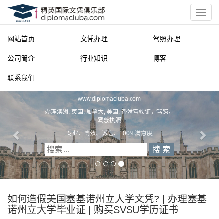
网站首页
文凭办理
驾照办理
公司简介
行业知识
博客
联系我们
精英国际文凭俱乐部
-
www.diplomacluba.com
-
办理澳洲, 英国, 加拿大, 美国, 香港驾驶证，驾照，
驾驶执照
专业、高效、诚信、100%满意度
如何造假美国塞基诺州立大学文凭? | 办理塞基
诺州立大学毕业证 | 购买SVSU学历证书