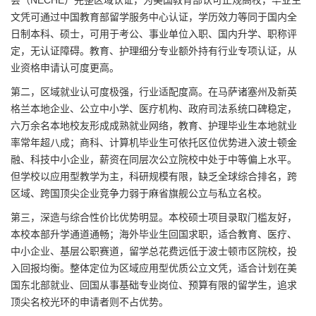
文凭可通过中国教育部留学服务中心认证，学历效力等同于国内全
日制本科、硕士，可用于考公、事业单位入职、国内升学、职称评
定，无认证障碍。教育、护理细分专业额外持有行业专项认证，从
业资格申请认可度更高。
第二，区域就业认可度极强，行业适配度高。在马萨诸塞州及新英
格兰本地企业、公立中小学、医疗机构、政府司法系统口碑稳定，
六万余名本地校友形成成熟就业网络，教育、护理毕业生本地就业
率常年超八成；商科、计算机毕业生可依托区位优势进入波士顿金
融、科技中小企业，薪资在同层次公立院校中处于中等偏上水平。
但学校以应用型教学为主，科研规模有限，缺乏全球综合排名，跨
区域、跨国顶尖企业竞争力弱于麻省旗舰公立与私立名校。
第三，深造与综合性价比优势明显。本校硕士项目录取门槛友好，
本校本部升学通道通畅；海外毕业生回国求职，适合教育、医疗、
中小企业、基层公职赛道，留学总花费远低于波士顿市区院校，投
入回报均衡。整体定位为区域应用型优质公立文凭，适合计划在美
国东北部就业、回国从事基础专业岗位、预算有限的留学生，追求
顶尖名校光环的申请者则不占优势。