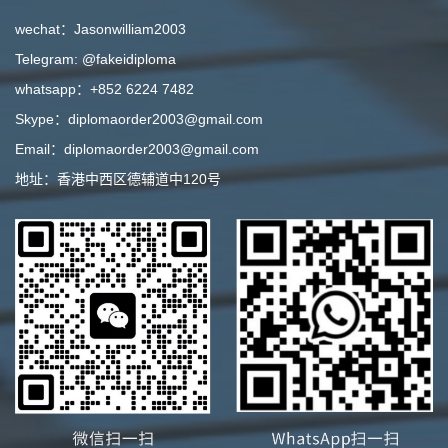
wechat：Jasonwilliam2003
Telegram: @fakeidiploma
whatsapp：+852 6224 7482
Skype：diplomaorder2003@gmail.com
Email：diplomaorder2003@gmail.com
地址：香港中西区德辅道中120号