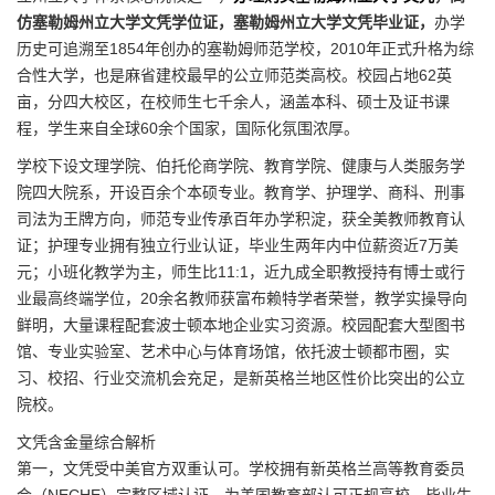
仿塞勒姆州立大学文凭学位证，塞勒姆州立大学文凭毕业证，
办学
历史可追溯至1854年创办的塞勒姆师范学校，2010年正式升格为综
合性大学，也是麻省建校最早的公立师范类高校。校园占地62英
亩，分四大校区，在校师生七千余人，涵盖本科、硕士及证书课
程，学生来自全球60余个国家，国际化氛围浓厚。
学校下设文理学院、伯托伦商学院、教育学院、健康与人类服务学
院四大院系，开设百余个本硕专业。教育学、护理学、商科、刑事
司法为王牌方向，师范专业传承百年办学积淀，获全美教师教育认
证；护理专业拥有独立行业认证，毕业生两年内中位薪资近7万美
元；小班化教学为主，师生比11:1，近九成全职教授持有博士或行
业最高终端学位，20余名教师获富布赖特学者荣誉，教学实操导向
鲜明，大量课程配套波士顿本地企业实习资源。校园配套大型图书
馆、专业实验室、艺术中心与体育场馆，依托波士顿都市圈，实
习、校招、行业交流机会充足，是新英格兰地区性价比突出的公立
院校。
文凭含金量综合解析
第一，文凭受中美官方双重认可。学校拥有新英格兰高等教育委员
会（NECHE）完整区域认证，为美国教育部认可正规高校，毕业生