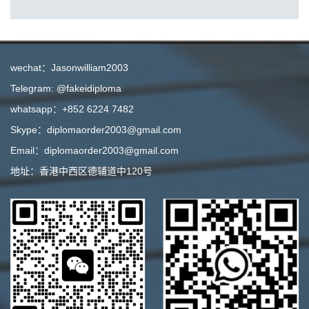
wechat：Jasonwilliam2003
Telegram: @fakeidiploma
whatsapp：+852 6224 7482
Skype：diplomaorder2003@gmail.com
Email：diplomaorder2003@gmail.com
地址：香港中西区德辅道中120号