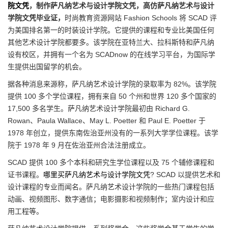
院文凭
，制作萨凡纳艺术与设计学院文凭，高仿萨凡纳艺术与设计
学院文凭毕业证，
时尚教育资源网站 Fashion Schools 将 SCAD 评
为美国排名第一的时装设计学院。它提供的课程和专业比美国任何
其他艺术设计学院都要多。该学院在亚特兰大、拉科斯特和萨凡纳
设有校区，并拥有一个名为 SCADnow 的在线学习平台，为国际学
生提供出国留学的机会。
据各种消息来源称，萨凡纳艺术设计学院的录取率为 82%。该学院
提供 100 多个学位课程，拥有来自 50 个州和世界 120 多个国家的
17,500 多名学生。萨凡纳艺术设计学院最初由 Richard G.
Rowan、Paula Wallace、May L. Poetter 和 Paul E. Poetter 于
1978 年创立，提供东南佐治亚州没有的一系列大学学位课程。该学
院于 1978 年 9 月在佐治亚州合法注册成立。
SCAD 提供 100 多个本科和研究生学位课程以及 75 个辅修课程和
证书课程。
哪里买萨凡纳艺术与设计学院文凭
? SCAD 以提供艺术和
设计课程的专业而闻名。萨凡纳艺术设计学院的一些热门课程包括
动画、视频图形、数字通信；电影摄影和视频制作；室内设计和应
用工程等。