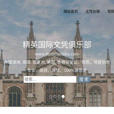
网站首页
文凭办理
驾
精英国际文凭俱乐部
-
www.diplomacluba.com
-
办理澳洲, 英国, 加拿大, 美国, 香港驾驶证，驾照，驾驶执照
专业、高效、诚信、100%满意度