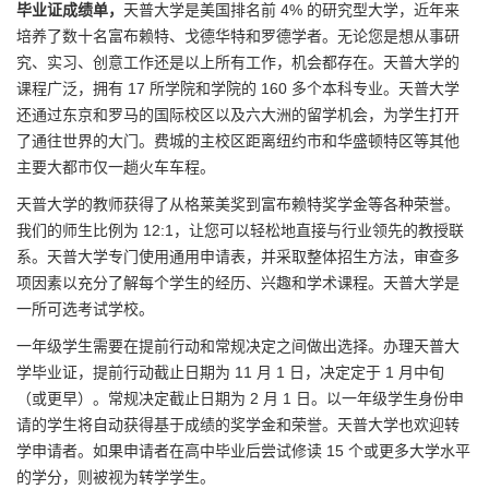
毕业证成绩单，
天普大学是美国排名前 4% 的研究型大学，近年来
培养了数十名富布赖特、戈德华特和罗德学者。无论您是想从事研
究、实习、创意工作还是以上所有工作，机会都存在。天普大学的
课程广泛，拥有 17 所学院和学院的 160 多个本科专业。天普大学
还通过东京和罗马的国际校区以及六大洲的留学机会，为学生打开
了通往世界的大门。费城的主校区距离纽约市和华盛顿特区等其他
主要大都市仅一趟火车车程。
天普大学的教师获得了从格莱美奖到富布赖特奖学金等各种荣誉。
我们的师生比例为 12:1，让您可以轻松地直接与行业领先的教授联
系。天普大学专门使用通用申请表，并采取整体招生方法，审查多
项因素以充分了解每个学生的经历、兴趣和学术课程。天普大学是
一所可选考试学校。
一年级学生需要在提前行动和常规决定之间做出选择。办理天普大
学毕业证，提前行动截止日期为 11 月 1 日，决定定于 1 月中旬
（或更早）。常规决定截止日期为 2 月 1 日。以一年级学生身份申
请的学生将自动获得基于成绩的奖学金和荣誉。天普大学也欢迎转
学申请者。如果申请者在高中毕业后尝试修读 15 个或更多大学水平
的学分，则被视为转学学生。