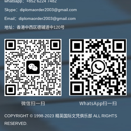
whatsapp：+852 6224 7482
Skype：diplomaorder2003@gmail.com
Email：diplomaorder2003@gmail.com
地址：香港中西区德辅道中120号
COPYRIGHT © 1998-2023 精英国际文凭俱乐部 ALL RIGHTS
RESERVED.