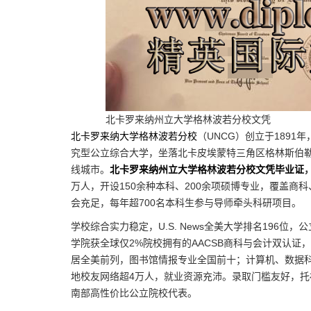
北卡罗来纳州立大学格林波若分校文凭
北卡罗来纳大学格林波若分校
（UNCG）创立于189
究型公立综合大学，坐落北卡皮埃蒙特三角区格林斯伯勒
线城市。
北卡罗来纳州立大学格林波若分校文凭毕业证
万人，开设150余种本科、200余项硕博专业，覆盖
会充足，每年超700名本科生参与导师牵头科研项目。
学校综合实力稳定，U.S. News全美大学排名196
学院获全球仅2%院校拥有的AACSB商科与会计双认证
居全美前列，图书馆情报专业全国前十；计算机、数据
地校友网络超4万人，就业资源充沛。录取门槛友好，托福
南部高性价比公立院校代表。