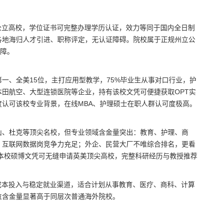
公立高校，学位证书可完整办理学历认证，效力等同于国内全日制
各地海归人才引进、职称评定，无认证障碍。院校属于正规州立公
保障。
一、全美15位，主打应用型教学，75%毕业生从事对口行业，护
田航空、大型连锁医院等企业，持有该校文凭可便捷获取OPT实
认可该校专业背景，在线MBA、护理硕士在职人群认可度极高。
山、杜克等顶尖名校，但专业领域含金量突出：教育、护理、商
、互联网数据岗竞争力充足；外企、民营大厂不唯综合排名，更看
，本校硕博文凭可无缝申请英美顶尖高校，完整科研经历与教授推荐
成本投入与稳定就业渠道，适合计划从事教育、医疗、商科、计算
位含金量显著高于同层次普通海外院校。