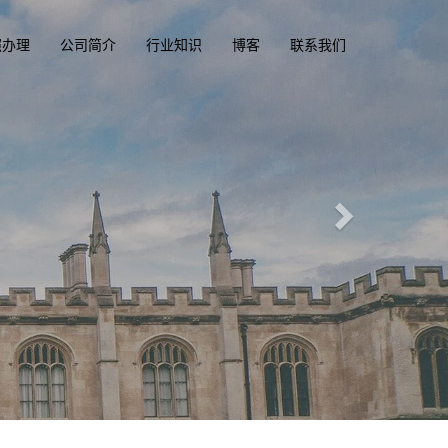
照办理
公司简介
行业知识
博客
联系我们
精英国际文凭俱乐部
diplomacluba.com
一
英国, 加拿大, 美国, 香港驾驶证，驾照，驾驶执照
专业定制澳洲、英国、加拿大、美国驾照