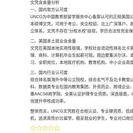
文凭含金量分析
一、国内官方认可度
UNCG为中国教育部留学服务中心备案认可的正规美国
本硕博文凭，可用于考公、央企校招、北上广深落户、
立体系，文凭不存在“分校水校”歧视，学历合法性完全
二、美国本土就业含金量
文凭在美国本地实用性极强，学校社会流动性排名北卡第
理、商科、计算机毕业生起薪可观。周边聚集沃尔沃、本
习、全职岗位，本地医疗机构、教育机构、中小企业高度
三、国内行业认可度
综合排名属海外中等公立院校，综合名气不及北卡教堂
科、数据类专业在国内教育集团、外资药企、跨境企业
重AACSB商学院、全美认证护理专业资质。深造层面
信提升申校成功率。
整体而言，UNCG文凭胜在合规认证、专业硬资质、低
机，追求高性价比留学、稳妥就业的学生，专业对口岗