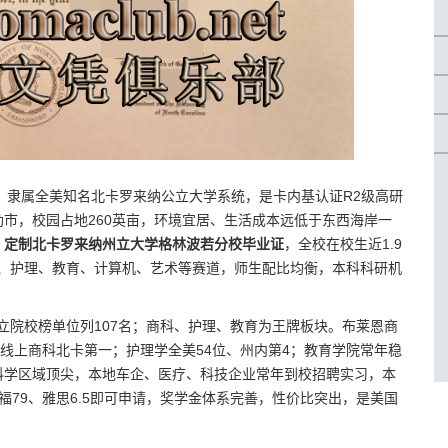
1年，隶属全美知名北卡罗来纳公立大学系统，是卡内基认证R2级高研
市，校园占地260英亩，环境宜居、生活成本远低于东西海岸一
，定制北卡罗来纳州立大学格林波若分校毕业证
，全校在校生近1.9
商科、护理、教育、计算机、艺术等赛道，师生配比均衡，本科科研机
位，公立院校榜单位列107名；商科、护理、教育为王牌板块。布莱恩商
，线上商科北卡第一；护理学全美54位、州内第4；教育学院常年稳
科学区域顶尖，本地车企、医疗、科技企业常年到校招聘实习，本
79、雅思6.5即可申请，奖学金体系完善，性价比突出，是美国