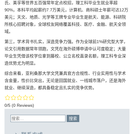
氏、美孚等世界五百强常年定点校招，理工科毕业生就业率超
90%，本科平均起薪约7.7万美元，计算机、商科硕士年薪可达12万
美元；天文、地质、光学等王牌专业毕业生是航天、能源、科研院
所核心招聘对象，全球校友网络覆盖科技、医疗、金融、航天全领
域。
第三，学术背书扎实，深造竞争力强。作为全球前1%研究型大学，
论文引用数据常年领跑，文凭在海外硕博申请中认可度稳定；大量
毕业生凭借该校学位拿到藤校、公立名校直录名额，理工科专业深
造优势尤为明显。
综合来看，亚利桑那大学文凭兼具官方合规性、行业实用性与学术
含金量，性价比突出，无论是回国就业、一线城市落户，还是海外
就业、继续深造，都具备稳定且扎实的竞争优势。
0/5
(0 Reviews)