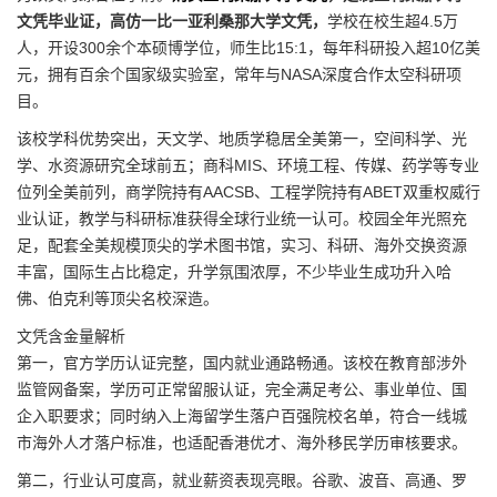
文凭毕业证，高仿一比一亚利桑那大学文凭，
学校在校生超4.5万
人，开设300余个本硕博学位，师生比15:1，每年科研投入超10亿美
元，拥有百余个国家级实验室，常年与NASA深度合作太空科研项
目。
该校学科优势突出，天文学、地质学稳居全美第一，空间科学、光
学、水资源研究全球前五；商科MIS、环境工程、传媒、药学等专业
位列全美前列，商学院持有AACSB、工程学院持有ABET双重权威行
业认证，教学与科研标准获得全球行业统一认可。校园全年光照充
足，配套全美规模顶尖的学术图书馆，实习、科研、海外交换资源
丰富，国际生占比稳定，升学氛围浓厚，不少毕业生成功升入哈
佛、伯克利等顶尖名校深造。
文凭含金量解析
第一，官方学历认证完整，国内就业通路畅通。该校在教育部涉外
监管网备案，学历可正常留服认证，完全满足考公、事业单位、国
企入职要求；同时纳入上海留学生落户百强院校名单，符合一线城
市海外人才落户标准，也适配香港优才、海外移民学历审核要求。
第二，行业认可度高，就业薪资表现亮眼。谷歌、波音、高通、罗