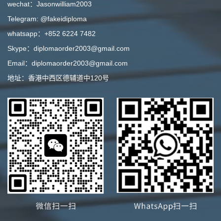
wechat：Jasonwilliam2003
Telegram: @fakeidiploma
whatsapp：+852 6224 7482
Skype：diplomaorder2003@gmail.com
Email：diplomaorder2003@gmail.com
地址：香港中西区德辅道中120号