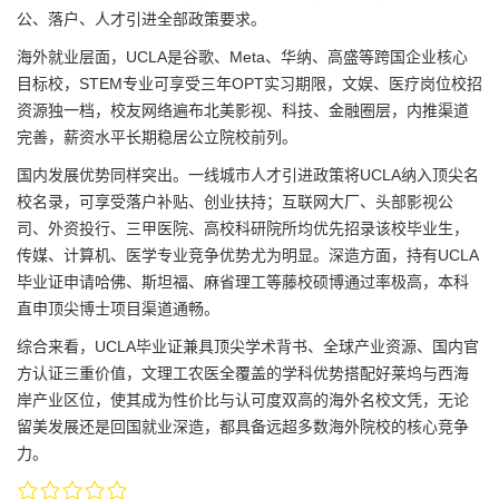
公、落户、人才引进全部政策要求。
海外就业层面，UCLA是谷歌、Meta、华纳、高盛等跨国企业核心
目标校，STEM专业可享受三年OPT实习期限，文娱、医疗岗位校招
资源独一档，校友网络遍布北美影视、科技、金融圈层，内推渠道
完善，薪资水平长期稳居公立院校前列。
国内发展优势同样突出。一线城市人才引进政策将UCLA纳入顶尖名
校名录，可享受落户补贴、创业扶持；互联网大厂、头部影视公
司、外资投行、三甲医院、高校科研院所均优先招录该校毕业生，
传媒、计算机、医学专业竞争优势尤为明显。深造方面，持有UCLA
毕业证申请哈佛、斯坦福、麻省理工等藤校硕博通过率极高，本科
直申顶尖博士项目渠道通畅。
综合来看，UCLA毕业证兼具顶尖学术背书、全球产业资源、国内官
方认证三重价值，文理工农医全覆盖的学科优势搭配好莱坞与西海
岸产业区位，使其成为性价比与认可度双高的海外名校文凭，无论
留美发展还是回国就业深造，都具备远超多数海外院校的核心竞争
力。