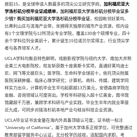
居前15，是全球申请人数最多的顶尖公立研究学府。
加利福尼亚大
学洛杉矶分校毕业证成绩单
，加利福尼亚大学洛杉矶分校毕业证多
少钱? 购买加利福尼亚大学洛杉矶分校毕业证
，校园毗邻好莱坞、
比弗利山庄与滨海产业带，坐拥得天独厚的城市产业资源，校内设
有1个文理学院与12所顶尖专业学院，覆盖130余个硕博专业，四十
余个学科位列全美前十，累计诞生15位诺贝尔奖得主、行业顶尖学
者与各界领军人才。
UCLA学科均衡且特色鲜明，戏剧影视学院与纽约大学、南加大并称
全美三大电影院校，校友斩获数十座奥斯卡奖项，直通好莱坞迪士
尼、网飞等文娱巨头；医学院、生命科学全球前十，依托顶尖附属
医院深耕肿瘤、临床心理学研究；计算机、商科、传媒、建筑学同
样实力出众，计算机毕业生平均起薪超13万美元，安德森商学院在
金融、咨询领域认可度突出。学校年科研投入超十亿美金，图书馆
馆藏超千万册，兼顾学术科研与产业实践，毕业生半年内就业率接
近九成，可同步对接洛杉矶本地产业与硅谷科技企业资源。
UCLA毕业证书含金量在海内外具备顶级认可度，证书统一标注
“University of California”，属于加州大学体系正规学位，可完整通过
教育部留学服务中心认证，无分校学历歧视，适配国内求职、考