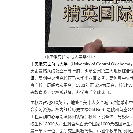
中央俄克拉荷马大学毕业证
中央俄克拉荷马大学
（University of Central
历史最悠久的公立高等学府，也是全州第三大规模综合
证
，复刻中央俄克拉荷马大学毕业证文凭，高仿真中央
育立校，历经六次更名，1991年正式定为现名，校训“Whe
等教育委员会权威认证，办学资质全球认可。
主校园占地210英亩，地处全美十大安全城市埃德蒙市
会实习资源。校内红砖历史主楼Old North是俄州
工程实训中心与湖滨休闲场馆；校区下设圣达菲分校区
校生约13000人，汇聚全球百余个国家1600余名国际
最高学术学位，无研究生助教代课，小班化教学保障师