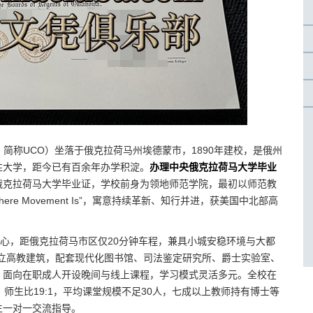
 Oklahoma，简称UCO）坐落于俄克拉荷马州埃德蒙市，1890年建校，是俄州
性大学，距今已有百余年办学积淀。
办理中央俄克拉荷马大学毕业
俄克拉荷马大学毕业证，学校前身为领地师范学院，最初以师范教
re Movement Is”，寓意持续革新、知行并进，获美国中北部高
中心，距俄克拉荷马市区仅20分钟车程，兼具小城安稳环境与大都
首座公立高教建筑，配套现代化图书馆、司法鉴定研究所、爵士实验室、
，面向在职成人开设晚间与线上课程，学习模式灵活多元。全校在
生，师生比19:1，平均课堂规模不足30人，七成以上教师持有博士等
生一对一交流指导。