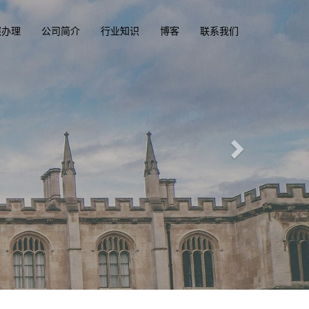
照办理
公司简介
行业知识
博客
联系我们
精
一
d
办理澳洲, 英