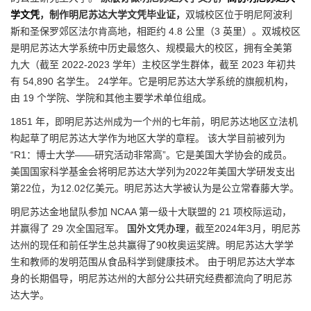
学文凭
，制作明尼苏达大学文凭毕业证，
双城校区位于明尼阿波利
斯和圣保罗郊区法尔肯高地，相距约 4.8 公里（3 英里）。双城校区
是明尼苏达大学系统中历史最悠久、规模最大的校区，拥有全美第
九大（截至 2022-2023 学年）主校区学生群体，截至 2023 年初共
有 54,890 名学生。 24学年。它是明尼苏达大学系统的旗舰机构，
由 19 个学院、学院和其他主要学术单位组成。
1851 年，即明尼苏达州成为一个州的七年前，明尼苏达地区立法机
构起草了明尼苏达大学作为地区大学的章程。 该大学目前被列为
“R1：博士大学——研究活动非常高”。它是美国大学协会的成员。
美国国家科学基金会将明尼苏达大学列为2022年美国大学研发支出
第22位，为12.02亿美元。明尼苏达大学被认为是公立常春藤大学。
明尼苏达金地鼠队参加 NCAA 第一级十大联盟的 21 项校际运动，
并赢得了 29 次全国冠军。
国外文凭办理
，截至2024年3月，明尼苏
达州的现任和前任学生总共赢得了90枚奥运奖牌。明尼苏达大学学
生和教师的发明范围从食品科学到健康技术。 由于明尼苏达大学本
身的长期倡导，明尼苏达州的大部分公共研究经费都流向了明尼苏
达大学。