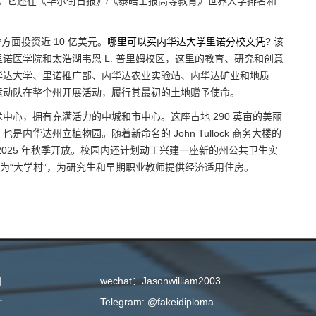
”。它还在《华尔街日报》/《泰晤士报高等教育》世界大学排名和
方面投资近 10 亿美元。
哪里可以买内华达大学里诺分校文凭
? 该
诺医学院和太浩湖韦恩 L. 普里姆校区，这里的教育、研究和创意
华达大学、里诺推广部、内华达农业实验站、内华达矿业和地质
运动队在整个州开展活动，履行其最初的土地赠予使命。
中心，拥有充满活力的中城和市中心。这座占地 290 英亩的美丽
华达州立植物园。随着新命名的 John Tullock 商务大楼的
025 年秋季开放。校园内还计划动工兴建一座新的州公共卫生实
称为“大学村”，为研究生和早期职业教师提供经济适用住房。
目
wechat：Jasonwilliam2003
介
Telegram: @fakeidiploma