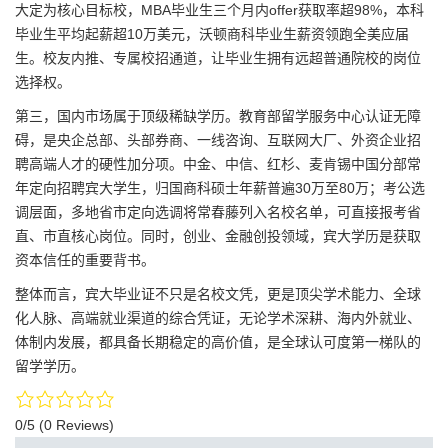
大定为核心目标校，MBA毕业生三个月内offer获取率超98%，本科
毕业生平均起薪超10万美元，沃顿商科毕业生薪资领跑全美应届
生。校友内推、专属校招通道，让毕业生拥有远超普通院校的岗位
选择权。
第三，国内市场属于顶级稀缺学历。教育部留学服务中心认证无障
碍，是央企总部、头部券商、一线咨询、互联网大厂、外资企业招
聘高端人才的硬性加分项。中金、中信、红杉、麦肯锡中国分部常
年定向招聘宾大学生，归国商科硕士年薪普遍30万至80万；考公选
调层面，多地省市定向选调将常春藤列入名校名单，可直接报考省
直、市直核心岗位。同时，创业、金融创投领域，宾大学历是获取
资本信任的重要背书。
整体而言，宾大毕业证不只是名校文凭，更是顶尖学术能力、全球
化人脉、高端就业渠道的综合凭证，无论学术深耕、海内外就业、
体制内发展，都具备长期稳定的高价值，是全球认可度第一梯队的
留学学历。
0/5
(0 Reviews)