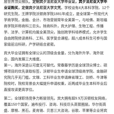
居世界顶尖梯队。
定制宾夕法尼亚大学毕业证，
宾夕法尼亚大学毕
业证购买
，定做宾夕法尼亚大学文凭
，学校设有4大本科学院、12个
研究生院，王牌学院沃顿商学院1881年成立，是全球第一所现代大
学商学院，金融、会计、市场营销常年全美第一，与哈佛、斯坦福
商学院并称商科三巨头。除商科外，宾大护理、生物工程、传播
学、法学、计算机均属全美顶尖，独创跨学科培养模式，允许学生
自由跨院修读商科、工科、医学复合课程，超八成本科生可参与国
家级前沿科研，产学研结合紧密。
宾大毕业证拥有全球公认的顶级含金量，分为海外升学、海外就
业、国内发展三大维度。
第一，海外深造认可度无可替代。常春藤学历是全球顶尖博士、硕
博项目的优先录取标签，沃顿毕业生申请全球顶级商学院、金融研
究院几乎无门槛，文理、工科毕业生申请麻省理工、剑桥、牛津等
院校时，院校背景会大幅提升申请权重，近两成毕业生本科毕业后
直接攻读更高学位。
第二，全球职场竞争力断层领先。宾大拥有超9.9万沃顿校友网络，
覆盖150个国家，遍布投行、咨询、科技巨头高管圈层。华尔街高
盛、摩根、黑石，麦肯锡、贝恩三大咨询，谷歌、苹果等企业将宾