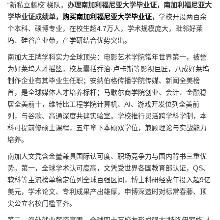
“新私立藤校”梯队。
办理南加利福尼亚大学毕业证，南加利福尼亚大
学毕业证成绩单，
购买南加利福尼亚大学毕业证
，
学校开设两百余
个本科、硕博专业，在校生超4.7万人，学术规模庞大，毗邻好莱
坞、硅谷产业带，产学研结合优势突出。
南加大王牌学科实力全球顶尖：电影艺术学院常年世界第一，被誉
为好莱坞人才摇篮，校友囊括乔治·卢卡斯等影视巨匠，八成好莱坞
制作企业有其毕业生任职；安纳伯格传播学院传媒、新闻全美榜
首，是全球媒体人才培养标杆；马歇尔商学院创业、会计、金融稳
居全美前十，维特比工程学院计算机、AI、游戏开发位列全美前
列，与谷歌、高通深度共建实验室。学校推行灵活跨学科学制，本
科可提前修硕士课程，五年拿下本硕双学位，兼顾理论与实战能力
培养。
南加大文凭含金量兼具国际认可度、职场竞争力与国内背书三重优
势。第一，全球学术认可度高，文凭受世界各国教育部认证，QS、
软科等主流榜单稳定位列全球百强区间，博士科研经费年投入超9亿
美元，学术论文、专利成果产出雄厚，申博深造时对标常春藤、顶
尖公立名校门槛平齐。