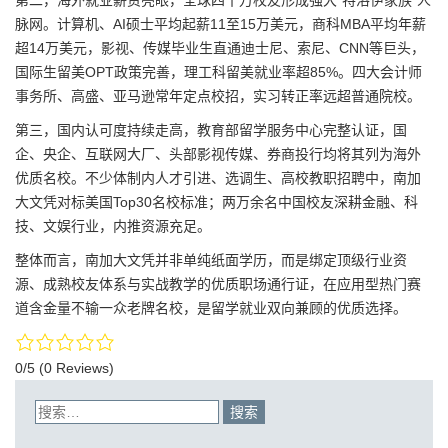
第二，海外就业薪资亮眼，全球四十万校友形成强大“特洛伊家族”人
脉网。计算机、AI硕士平均起薪11至15万美元，商科MBA平均年薪
超14万美元，影视、传媒毕业生直通迪士尼、索尼、CNN等巨头，
国际生留美OPT政策完善，理工科留美就业率超85%。四大会计师
事务所、高盛、亚马逊常年定点校招，实习转正率远超普通院校。
第三，国内认可度持续走高，教育部留学服务中心完整认证，国
企、央企、互联网大厂、头部影视传媒、券商投行均将其列为海外
优质名校。不少体制内人才引进、选调生、高校教职招聘中，南加
大文凭对标美国Top30名校标准；两万余名中国校友深耕金融、科
技、文娱行业，内推资源充足。
整体而言，南加大文凭并非单纯纸面学历，而是绑定顶级行业资
源、成熟校友体系与实战教学的优质职场通行证，在应用型热门赛
道含金量不输一众老牌名校，是留学就业双向兼顾的优质选择。
0/5
(0 Reviews)