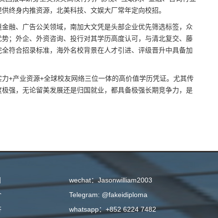
提供终身内推资源，北美科技、文娱大厂常年定向校招。
境金融、广告公关领域，南加大文凭是头部企业优先筛选标签，众
优势；外企、外资咨询、投行对其学历高度认可，与清北复交、藤
完全符合招录标准，海外名校背景在人才引进、评级晋升中具备加
力+产业资源+全球校友网络三位一体的高价值学历凭证。尤其传
度极强，无论留美发展还是归国就业，都具备极强长期竞争力，是
目
wechat：Jasonwilliam2003
介
Telegram: @fakeidiploma
答
whatsapp：+852 6224 7482