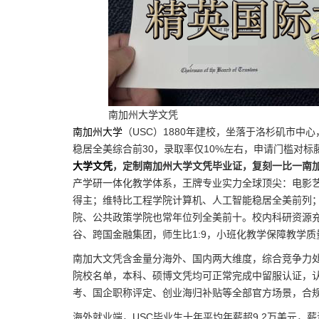
南加州大学文凭
南加州大学
（USC）1880年建校，坐落于洛杉矶市
稳居全美综合前30，录取率仅10%左右，申请门槛对
大学文凭
，定制南加州大学文凭毕业证，复刻一比一南
产学研一体化教学体系，王牌专业实力全球顶尖：电影
得主；维特比工程学院计算机、人工智能稳居全美前列
院、公共政策学院也常年位列全美前十。校内科研资源
谷、跨国金融集团，师生比1:9，小班化教学保障教学质
南加大文凭含金量分海外、国内两大维度，综合竞争力
院校名单，本科、硕博文凭均可正常完成中留服认证，
考、国企职称评定、创业海归补贴等全部官方场景，合
海外就业端，USC毕业生十年平均年薪超9.2万美元