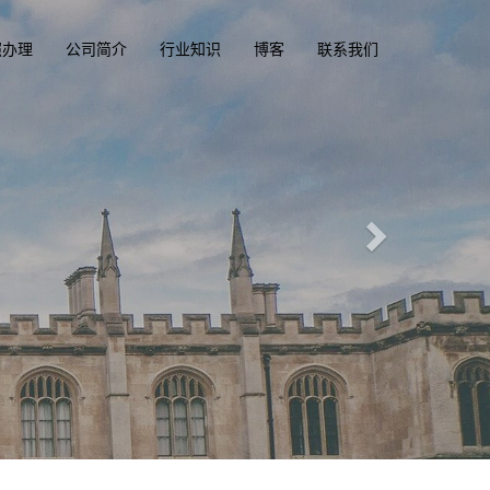
照办理
公司简介
行业知识
博客
联系我们
精英国际文凭俱乐部
diplomacluba.com
一
英国, 加拿大, 美国, 香港驾驶证，驾照，驾驶执照
专业定制澳洲、英国、加拿大、美国驾照