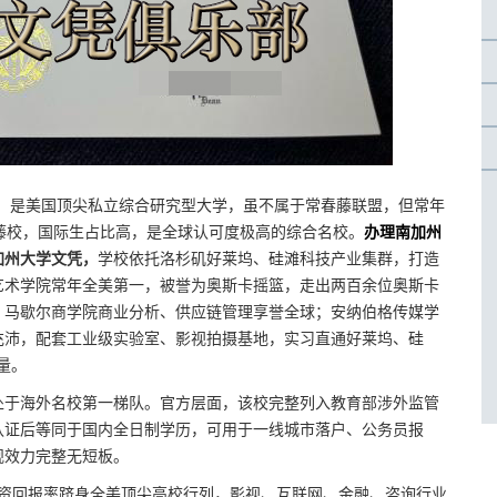
中心，是美国顶尖私立综合研究型大学，虽不属于常春藤联盟，但常年
标藤校，国际生占比高，是全球认可度极高的综合名校。
办理南加州
加州大学文凭，
学校依托洛杉矶好莱坞、硅滩科技产业集群，打造
艺术学院常年全美第一，被誉为奥斯卡摇篮，走出两百余位奥斯卡
；马歇尔商学院商业分析、供应链管理享誉全球；安纳伯格传媒学
充沛，配套工业级实验室、影视拍摄基地，实习直通好莱坞、硅
量。
处于海外名校第一梯队。官方层面，该校完整列入教育部涉外监管
认证后等同于国内全日制学历，可用于一线城市落户、公务员报
规效力完整无短板。
，薪资回报率跻身全美顶尖高校行列，影视、互联网、金融、咨询行业