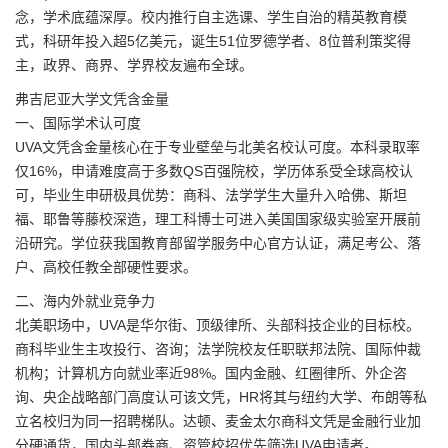
念，学术底蕴深厚。校内推行自主选课、学生自治的精英教育模
式，科研年投入超5亿美元，诞生51位罗德学者、8位普利策奖得
主，政界、商界、学界校友遍布全球。
弗吉尼亚大学文凭含金量
一、国际学术认可度
UVA文凭含金量核心在于专业壁垒与北美名校认可度。本科录取率
仅16%，申请难度高于多数QS百强院校，学历体系受全球高校认
可，毕业生申研极具优势：商科、法学学生大量升入哈佛、斯坦
福、耶鲁等藤校深造，理工科博士可进入美国国家级实验室开展前
沿研究。学位获我国教育部留学服务中心官方认证，满足考公、落
户、高校任教全部硬性要求。
二、海内外就业竞争力
北美职场中，UVA是华尔街、顶级律所、头部科技企业的目标校。
商科毕业生主攻投行、咨询；法学院校友任职联邦法院、国际仲裁
机构；计算机方向就业率近98%。国内金融、红圈律所、外企咨
询、央企战略部门高度认可该文凭，HR将其与纽约大学、布朗等私
立名校归为同一招聘梯队。达顿、麦金太尔商科文凭是金融行业加
分硬通货，国内头部券商、资管校招优先筛选UVA申请者。