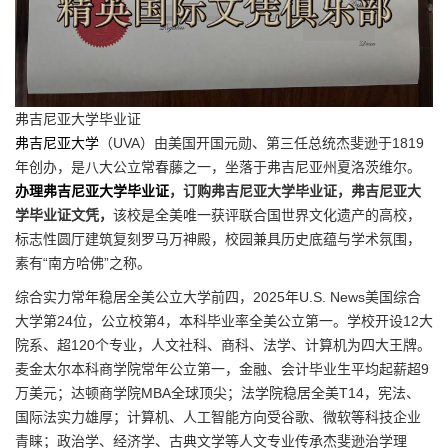
弗吉尼亚大学毕业证
弗吉尼亚大学
（UVA）由美国开国元勋、第三任总统杰斐逊于1819
年创办，是八大公立常春藤之一，坐落于弗吉尼亚州夏洛茨维尔。
办理弗吉尼亚大学毕业证
，订购弗吉尼亚大学毕业证，弗吉尼亚大
学毕业证文凭，
该校是全美唯一获评联合国世界文化遗产的高校，
标志性圆厅建筑复刻罗马万神殿，校园兼具历史底蕴与学术氛围，
素有“南方哈佛”之称。
综合实力常年稳居全美公立大学前四，2025年U.S. News美国综合
大学第24位，公立校第4，本科毕业率全美公立第一。学校开设12大
院系、超120个专业，人文社科、商科、法学、计算机为四大王牌。
麦金太尔本科商学院常年公立第一，金融、会计毕业生平均起薪超9
万美元；达顿商学院MBA全球顶尖；法学院稳居全美T14，宪法、
国际法实力雄厚；计算机、人工智能方向受谷歌、微软等科技企业
青睐；政治学、经济学、古典文学等人文专业传承杰斐逊治学理