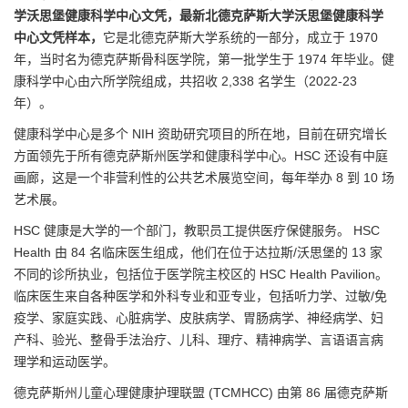
学沃思堡健康科学中心文凭，最新北德克萨斯大学沃思堡健康科学
中心文凭样本，
它是北德克萨斯大学系统的一部分，成立于 1970
年，当时名为德克萨斯骨科医学院，第一批学生于 1974 年毕业。健
康科学中心由六所学院组成，共招收 2,338 名学生（2022-23
年）。
健康科学中心是多个 NIH 资助研究项目的所在地，目前在研究增长
方面领先于所有德克萨斯州医学和健康科学中心。HSC 还设有中庭
画廊，这是一个非营利性的公共艺术展览空间，每年举办 8 到 10 场
艺术展。
HSC 健康是大学的一个部门，教职员工提供医疗保健服务。 HSC
Health 由 84 名临床医生组成，他们在位于达拉斯/沃思堡的 13 家
不同的诊所执业，包括位于医学院主校区的 HSC Health Pavilion。
临床医生来自各种医学和外科专业和亚专业，包括听力学、过敏/免
疫学、家庭实践、心脏病学、皮肤病学、胃肠病学、神经病学、妇
产科、验光、整骨手法治疗、儿科、理疗、精神病学、言语语言病
理学和运动医学。
德克萨斯州儿童心理健康护理联盟 (TCMHCC) 由第 86 届德克萨斯