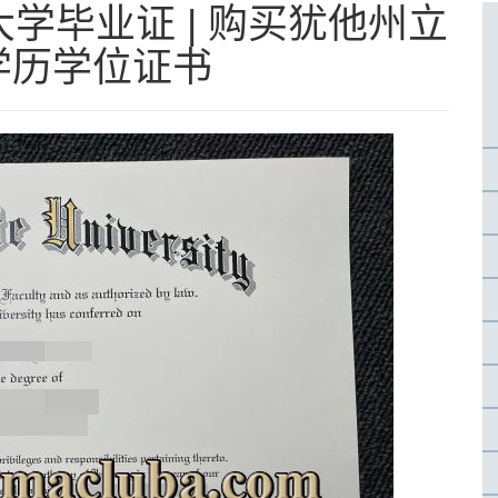
学毕业证 | 购买犹他州立
U学历学位证书