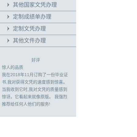
其他国家文凭办理
定制成绩单办理
定制文凭办理
其他文件办理
好评
惊人的品质
我在2018年11月订购了一份毕业证
书,我对获得文凭的速度感到惊喜。
当我收到它时,我对文凭的质量感到
惊讶。它看起来就像原版。 我强烈
推荐给任何人他们的服务!