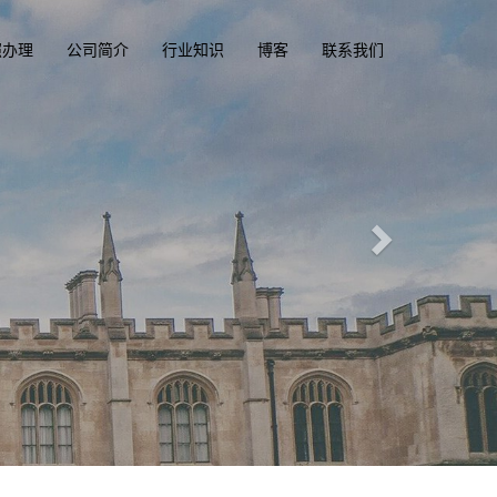
照办理
公司简介
行业知识
博客
联系我们