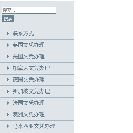
联系方式
英国文凭办理
美国文凭办理
加拿大文凭办理
德国文凭办理
新加坡文凭办理
法国文凭办理
澳洲文凭办理
马来西亚文凭办理