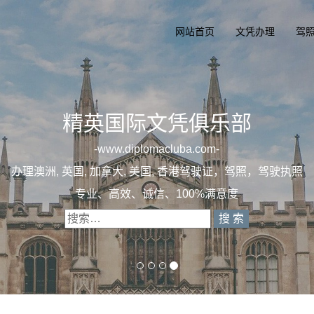
网站首页
文凭办理
驾
文凭俱乐部
omacluba.com
-
美国, 香港驾驶证，驾照，驾驶执照
信、100%满意度