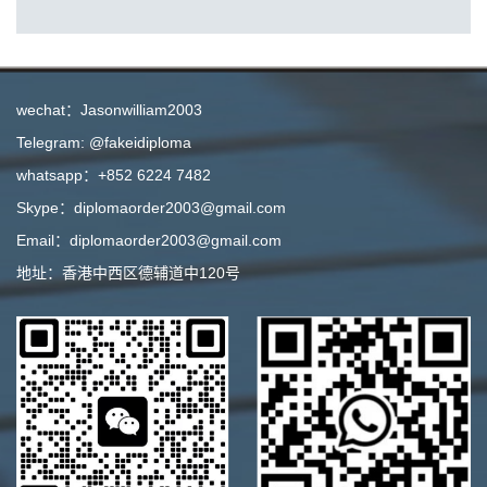
wechat：Jasonwilliam2003
Telegram: @fakeidiploma
whatsapp：+852 6224 7482
Skype：diplomaorder2003@gmail.com
Email：diplomaorder2003@gmail.com
地址：香港中西区德辅道中120号