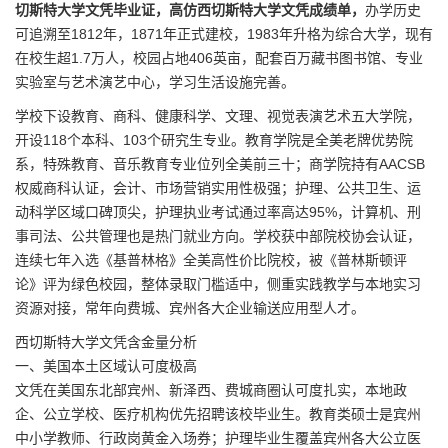
切斯特大学文凭毕业证，高仿西切斯特大学文凭成绩单，
办学历史
可追溯至1812年，1871年正式建校，1983年升格为综合大学，现有
在校生超1.7万人，校园占地406英亩，配套百万藏书图书馆、专业
实验室与艺术演艺中心，学习生活设施完善。
学校下设教育、商科、健康科学、文理、视觉表演艺术五大学院，
开设118个本科、103个研究生专业。教育学院是全美老牌优势院
系，特殊教育、音乐教育专业位列全美前三十；商学院持有AACSB
权威商科认证，会计、市场营销实用性极强；护理、公共卫生、运
动科学区域口碑顶尖，护理执业考试通过率高达95%，计算机、刑
事司法、公共管理也是热门就业方向。学校获中部院校协会认证，
连续七年入选《基普林格》全美高性价比院校，被《普林斯顿评
论》评为绿色校园，整体录取门槛适中，侧重实践教学与本地实习
资源对接，常年向费城、宾州各大企业输送应用型人才。
西切斯特大学文凭含金量分析
一、美国本土区域认可度极高
文凭在美国东北部宾州、新泽西、费城商圈认可度扎实，本地政
企、公立学校、医疗机构优先招聘该校毕业生。教育类硕士是宾州
中小学教师、行政岗黄金入场券；护理毕业生覆盖宾州各大公立医