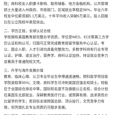
院；商科校友入职康卡斯特、联邦储备、地方金融机构，公共管理
硕士大量进入州政府、市政部门，区域就业率稳定96%，毕业六年
校友中位薪资超5.1万美元，十年平均收入突破6万美元，投入回报
比在公立院校中表现突出。
二、学历正规，全球认证合规
学校拥有美国教育部完整办学资质，学位受WES、ECE等第三方学
历认证机构认可，归国可正常完成教育部留学服务中心认证，考
公、国企入职、人才引进均具备完整效力。多数学科持有行业专项
认证，护理、语言治疗、营养学、商科认证加持，持证就业竞争力
显著高于普通院校文凭。
三、升学与海外发展价值
教育、临床心理、公卫专业毕业生申博通道通畅，预科医学项目医
学院录取率95%；文理、商科学生可冲刺美国百强名校硕士。短板
在于全国综合排名中等，国际知名度不及旗舰公立名校，适合计划
在美国东北部就业、深耕教育医疗行业，或预算有限、追求高性价
比留学的学生；若目标全球跨国总部、顶尖投行，文凭竞争力有
限，但凭借扎实专业资质仍可稳步发展。