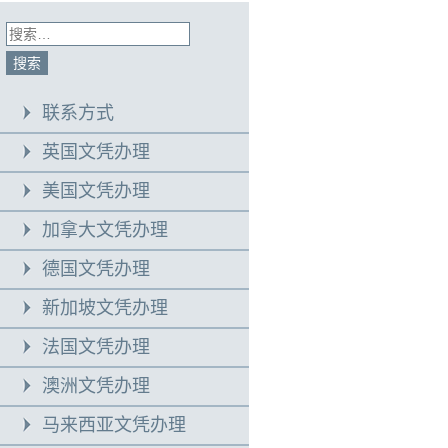
联系方式
英国文凭办理
美国文凭办理
加拿大文凭办理
德国文凭办理
新加坡文凭办理
法国文凭办理
澳洲文凭办理
马来西亚文凭办理