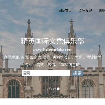
网站首页
文凭办理
驾
精英国际文凭俱乐部
一
diplomacluba.com
一
办理澳洲, 英国, 加拿大, 美国, 香港驾驶证，驾照，驾驶执
专业定制澳洲、英国、加拿大、美国驾照