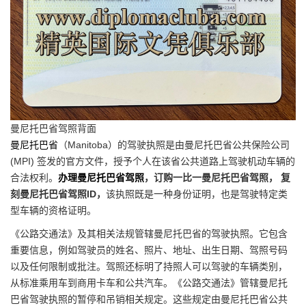
曼尼托巴省驾照背面
曼尼托巴省
（Manitoba）的驾驶执照是由曼尼托巴省公共保险公司
(MPI) 签发的官方文件，授予个人在该省公共道路上驾驶机动车辆的
合法权利。
办理曼尼托巴省驾照
，订购一比一曼尼托巴省驾照， 复
刻曼尼托巴省驾照ID，
该执照既是一种身份证明，也是驾驶特定类
型车辆的资格证明。
《公路交通法》及其相关法规管辖曼尼托巴省的驾驶执照。它包含
重要信息，例如驾驶员的姓名、照片、地址、出生日期、驾照号码
以及任何限制或批注。驾照还标明了持照人可以驾驶的车辆类别，
从标准乘用车到商用卡车和公共汽车。《公路交通法》管辖曼尼托
巴省驾驶执照的暂停和吊销相关规定。这些规定由曼尼托巴省公共