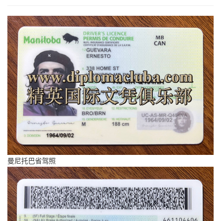
曼尼托巴省驾照