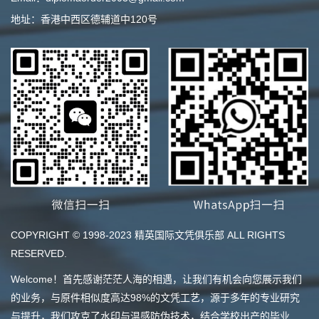
地址：香港中西区德辅道中120号
COPYRIGHT © 1998-2023 精英国际文凭俱乐部 ALL RIGHTS
RESERVED.
Welcome！首先感谢茫茫人海的相遇，让我们有机会向您展示我们
的业务，与原件相似度高达98%的文凭工艺，源于多年的专业研究
与提升，我们攻克了水印与温感防伪技术，结合学校出产的毕业