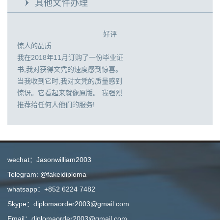
其他文件办理
好评
惊人的品质
我在2018年11月订购了一份毕业证
书,我对获得文凭的速度感到惊喜。
当我收到它时,我对文凭的质量感到
惊讶。它看起来就像原版。 我强烈
推荐给任何人他们的服务!
wechat：Jasonwilliam2003
Telegram: @fakeidiploma
whatsapp：+852 6224 7482
Skype：diplomaorder2003@gmail.com
Email：diplomaorder2003@gmail.com