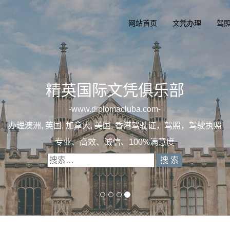
网站首页
文凭办理
驾
精英国际文凭俱乐部
一
diplomacluba.com
一
办理澳洲, 英国, 加拿大, 美国, 香港驾驶证，驾照，驾驶执
专业定制澳洲、英国、加拿大、美国驾照