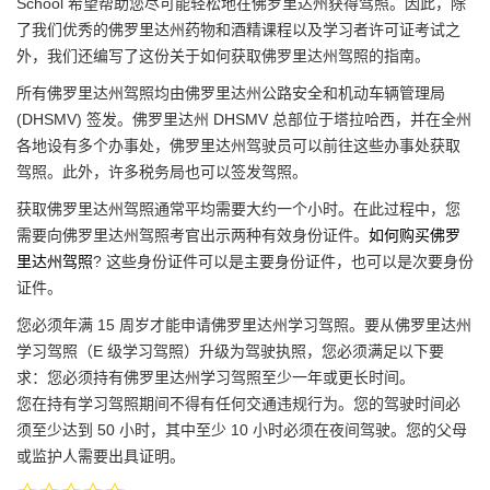
School 希望帮助您尽可能轻松地在佛罗里达州获得驾照。因此，除
了我们优秀的佛罗里达州药物和酒精课程以及学习者许可证考试之
外，我们还编写了这份关于如何获取佛罗里达州驾照的指南。
所有佛罗里达州驾照均由佛罗里达州公路安全和机动车辆管理局
(DHSMV) 签发。佛罗里达州 DHSMV 总部位于塔拉哈西，并在全州
各地设有多个办事处，佛罗里达州驾驶员可以前往这些办事处获取
驾照。此外，许多税务局也可以签发驾照。
获取佛罗里达州驾照通常平均需要大约一个小时。在此过程中，您
需要向佛罗里达州驾照考官出示两种有效身份证件。
如何购买佛罗
里达州驾照
? 这些身份证件可以是主要身份证件，也可以是次要身份
证件。
您必须年满 15 周岁才能申请佛罗里达州学习驾照。要从佛罗里达州
学习驾照（E 级学习驾照）升级为驾驶执照，您必须满足以下要
求：您必须持有佛罗里达州学习驾照至少一年或更长时间。
您在持有学习驾照期间不得有任何交通违规行为。您的驾驶时间必
须至少达到 50 小时，其中至少 10 小时必须在夜间驾驶。您的父母
或监护人需要出具证明。