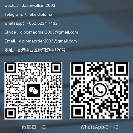
wechat：Jasonwilliam2003
Telegram: @fakeidiploma
whatsapp：+852 6224 7482
Skype：diplomaorder2003@gmail.com
Email：diplomaorder2003@gmail.com
地址：香港中西区德辅道中120号