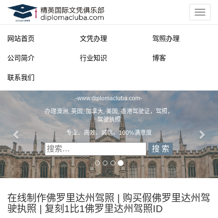
网站首页
文凭办理
驾照办理
公司简介
行业知识
博客
联系我们
精英国际文凭俱乐部
-
www.diplomacluba.com
-
办理澳洲, 英国, 加拿大, 美国, 香港驾驶证，驾照，
驾驶执照
专业、高效、诚信、100%满意度
在线制作佛罗里达州驾照 | 购买假佛罗里达州驾
驶执照 | 复刻1比1佛罗里达州驾照ID