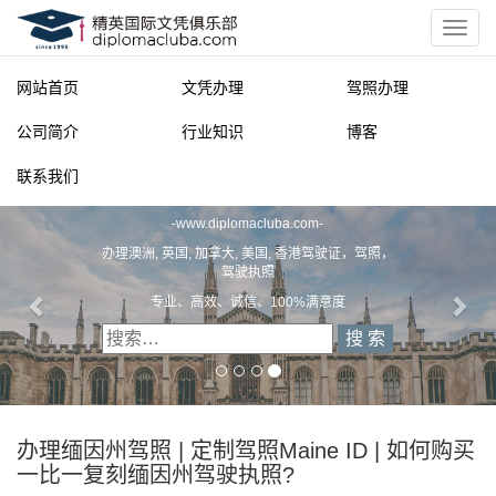
网站首页
文凭办理
驾照办理
公司简介
行业知识
博客
联系我们
精英国际文凭俱乐部
-
www.diplomacluba.com
-
办理澳洲, 英国, 加拿大, 美国, 香港驾驶证，驾照，
驾驶执照
专业、高效、诚信、100%满意度
办理缅因州驾照 | 定制驾照Maine ID | 如何购买
一比一复刻缅因州驾驶执照?