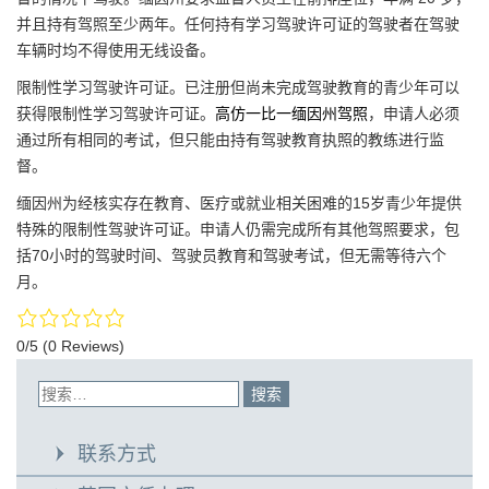
并且持有驾照至少两年。任何持有学习驾驶许可证的驾驶者在驾驶
车辆时均不得使用无线设备。
限制性学习驾驶许可证。已注册但尚未完成驾驶教育的青少年可以
获得限制性学习驾驶许可证。
高仿一比一缅因州驾照
，申请人必须
通过所有相同的考试，但只能由持有驾驶教育执照的教练进行监
督。
缅因州为经核实存在教育、医疗或就业相关困难的15岁青少年提供
特殊的限制性驾驶许可证。申请人仍需完成所有其他驾照要求，包
括70小时的驾驶时间、驾驶员教育和驾驶考试，但无需等待六个
月。
0/5
(0 Reviews)
联系方式