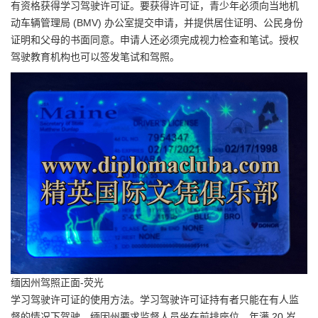
有资格获得学习驾驶许可证。要获得许可证，青少年必须向当地机
动车辆管理局 (BMV) 办公室提交申请，并提供居住证明、公民身份
证明和父母的书面同意。申请人还必须完成视力检查和笔试。授权
驾驶教育机构也可以签发笔试和驾照。
缅因州驾照正面-荧光
学习驾驶许可证的使用方法。学习驾驶许可证持有者只能在有人监
督的情况下驾驶。缅因州要求监督人员坐在前排座位，年满 20 岁，