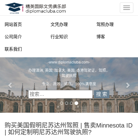
网站首页
文凭办理
驾照办理
公司简介
行业知识
博客
联系我们
精英国际文凭俱乐部
-
www.diplomacluba.com
-
 英国, 加拿大, 美国, 香港驾驶证，驾照，
驾驶执照
专业、高效、诚信、100%满意度
办理澳洲, 英
专业定
购买美国假明尼苏达州驾照 | 售卖Minnesota ID
| 如何定制明尼苏达州驾驶执照?