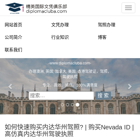
网站首页
文凭办理
驾照办理
公司简介
行业知识
博客
联系我们
精英国际文凭俱乐部
-
www.diplomacluba.com
-
办理澳洲, 英国, 加拿大, 美国, 香港驾驶证，驾照，
驾驶执照
专业、高效、诚信、100%满意度
如何快速购买内达华州驾照? | 购买Nevada ID |
高仿真内达华州驾驶执照