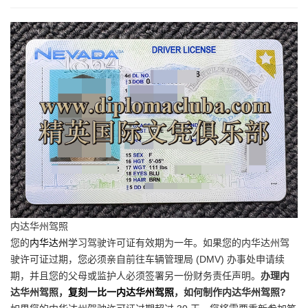
内达华州驾照
您的
内华达州
学习驾驶许可证有效期为一年。如果您的内华达州驾
驶许可证过期，您必须亲自前往车辆管理局 (DMV) 办事处申请续
期，并且您的父母或监护人必须签署另一份财务责任声明。
办理内
达华州驾照，
复刻一比一内达华州驾照
，如何制作内达华州驾照?