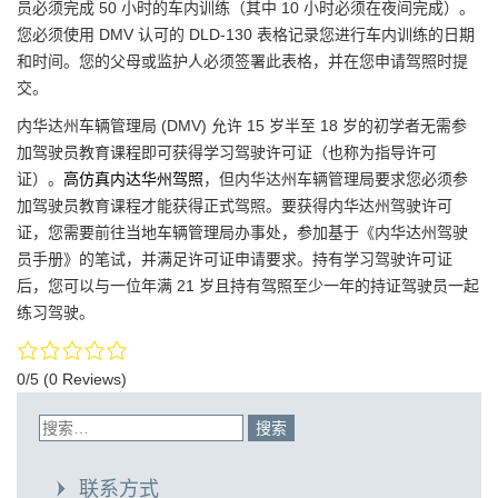
员必须完成 50 小时的车内训练（其中 10 小时必须在夜间完成）。
您必须使用 DMV 认可的 DLD-130 表格记录您进行车内训练的日期
和时间。您的父母或监护人必须签署此表格，并在您申请驾照时提
交。
内华达州车辆管理局 (DMV) 允许 15 岁半至 18 岁的初学者无需参
加驾驶员教育课程即可获得学习驾驶许可证（也称为指导许可
证）。
高仿真内达华州驾照
，但内华达州车辆管理局要求您必须参
加驾驶员教育课程才能获得正式驾照。要获得内华达州驾驶许可
证，您需要前往当地车辆管理局办事处，参加基于《内华达州驾驶
员手册》的笔试，并满足许可证申请要求。持有学习驾驶许可证
后，您可以与一位年满 21 岁且持有驾照至少一年的持证驾驶员一起
练习驾驶。
0/5
(0 Reviews)
联系方式