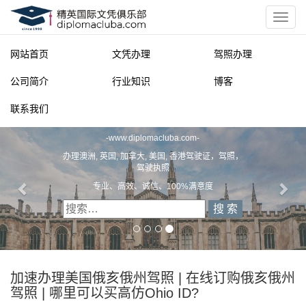
网站首页
文凭办理
驾照办理
公司简介
行业知识
博客
联系我们
精英国际文凭俱乐部
-
www.diplomacluba.com
-
办理澳洲, 英国, 加拿大, 美国, 香港驾驶证，驾照，
驾驶执照
专业、高效、诚信、100%满意度
加速办理美国俄亥俄州驾照 | 在线订购俄亥俄州
驾照 | 哪里可以买高仿Ohio ID?