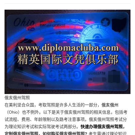
俄亥俄州驾照
在美利坚合众国，考取驾照是许多人生活的一部分，
俄亥俄州
（Ohio）也不例外。以下是关于俄亥俄州驾照的相关信息，包括考
试流程、费用、年龄限制以及路考注意事项。俄亥俄州驾照考试分
为理论知识考试和实际驾驶考试两部分。
快速办理俄亥俄州驾照
，
定制俄亥俄州驾照，如何购买俄亥俄州驾照?
考生需通过理论知识