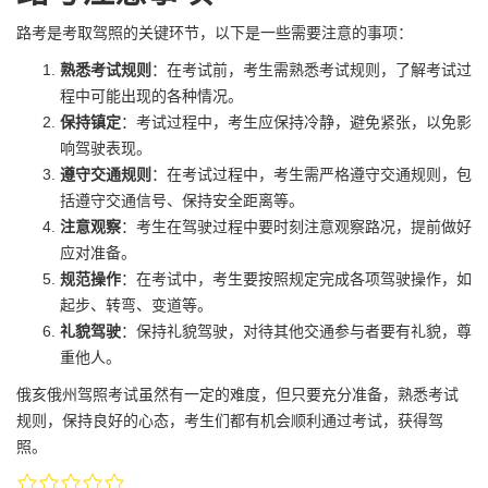
路考是考取驾照的关键环节，以下是一些需要注意的事项：
熟悉考试规则
：在考试前，考生需熟悉考试规则，了解考试过
程中可能出现的各种情况。
保持镇定
：考试过程中，考生应保持冷静，避免紧张，以免影
响驾驶表现。
遵守交通规则
：在考试过程中，考生需严格遵守交通规则，包
括遵守交通信号、保持安全距离等。
注意观察
：考生在驾驶过程中要时刻注意观察路况，提前做好
应对准备。
规范操作
：在考试中，考生要按照规定完成各项驾驶操作，如
起步、转弯、变道等。
礼貌驾驶
：保持礼貌驾驶，对待其他交通参与者要有礼貌，尊
重他人。
俄亥俄州驾照考试虽然有一定的难度，但只要充分准备，熟悉考试
规则，保持良好的心态，考生们都有机会顺利通过考试，获得驾
照。