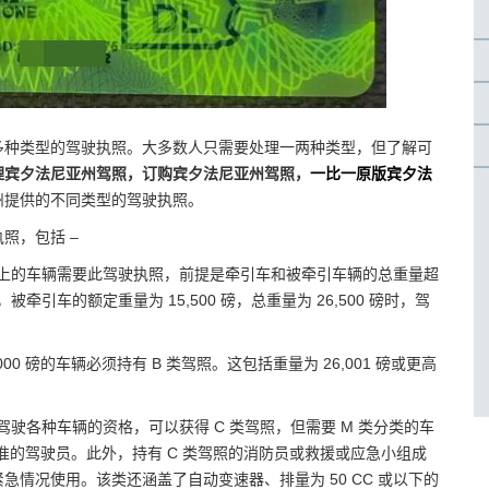
ia）有多种类型的驾驶执照。大多数人只需要处理一两种类型，但了解可
理宾夕法尼亚州驾照，订购宾夕法尼亚州驾照，
一比一原版宾夕法
州提供的不同类型的驾驶执照。
照，包括 –
1 磅或以上的车辆需要此驾驶执照，前提是牵引车和被牵引车辆的总重量超
磅，被牵引车的额定重量为 15,500 磅，总重量为 26,500 磅时，驾
00 磅的车辆必须持有 B 类驾照。这包括重量为 26,001 磅或更高
符合驾驶各种车辆的资格，可以获得 C 类驾照，但需要 M 类分类的车
标准的驾驶员。此外，持有 C 类驾照的消防员或救援或应急小组成
情况使用。该类还涵盖了自动变速器、排量为 50 CC 或以下的