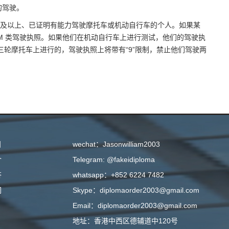
的驾驶。
16 岁及以上、已证明有能力驾驶摩托车或机动自行车的个人。如果某
M 类驾驶执照。如果他们在机动自行车上进行测试，他们的驾驶执
三轮摩托车上进行的，驾驶执照上将带有“9”限制，禁止他们驾驶两
目
wechat：Jasonwilliam2003
介
Telegram: @fakeidiploma
答
whatsapp：+852 6224 7482
们
Skype：diplomaorder2003@gmail.com
Email：diplomaorder2003@gmail.com
地址：香港中西区德辅道中120号