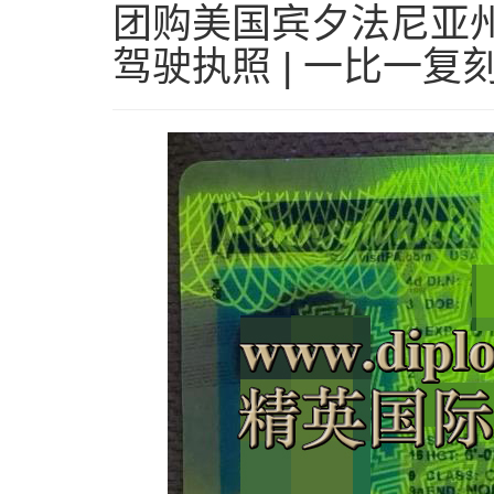
团购美国宾夕法尼亚州
驾驶执照 | 一比一复刻Pen