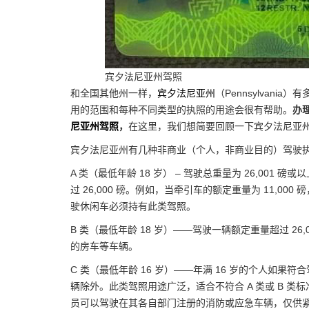
宾夕法尼亚州驾照
和全国其他州一样，
宾夕法尼亚州
（Pennsylvan
用的范围和每种不同类型的执照的用途会很有帮助。
办
尼亚州驾照
，
在这里，我们想简要回顾一下宾夕法尼亚
宾夕法尼亚州有几种非商业（个人，非商业目的）驾驶执
A 类（最低年龄 18 岁） – 驾驶总重量为 26,00
过 26,000 磅。例如，当牵引车的额定重量为 11,000 
驶休闲车必须持有此类驾照。
B 类（最低年龄 18 岁）——驾驶一辆额定重量超过 26,0
的房车等车辆。
C 类（最低年龄 16 岁）——年满 16 岁的个人如果
辆除外。此类驾照用途广泛，适合不符合 A 类或 B 类
员可以驾驶在其各自部门注册的消防或应急车辆，仅供紧急