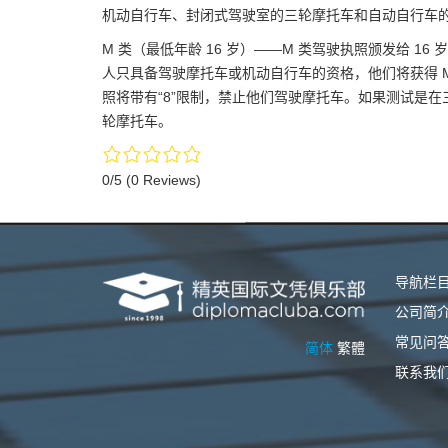
机动自行车、封闭式驾驶室的三轮摩托车和自动自行车
M 类（最低年龄 16 岁）——M 类驾驶执照颁发给 
人只具备驾驶摩托车或机动自行车的资格，他们将获得 
照将带有“8”限制，禁止他们驾驶摩托车。如果测试是在
轮摩托车。
0/5
(0 Reviews)
导航栏
公司简
常见问
简体
繁體
联系我