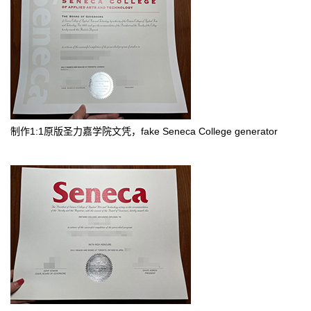
制作1:1原版圣力嘉学院文凭，fake Seneca College generator