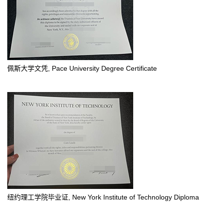
佩斯大学文凭, Pace University Degree Certificate
纽约理工学院毕业证, New York Institute of Technology Diploma