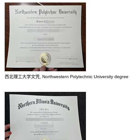
西北理工大学文凭, Northwestern Polytechnic University degree