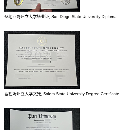
圣地亚哥州立大学毕业证, San Diego State University Diploma
塞勒姆州立大学文凭, Salem State University Degree Certificate